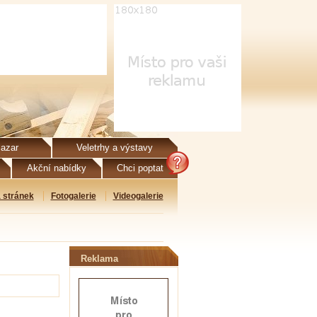
azar
Veletrhy a výstavy
Akční nabídky
Chci poptat
 stránek
Fotogalerie
Videogalerie
Reklama