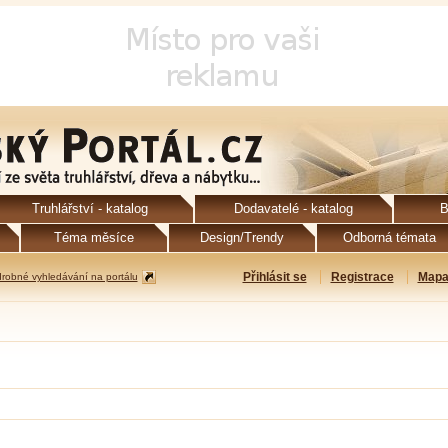
Truhlářství - katalog
Dodavatelé - katalog
B
Téma měsíce
Design/Trendy
Odborná témata
Přihlásit se
Registrace
Mapa
robné vyhledávání na portálu