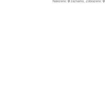
Nalezeno:
0
záznamů, Zobrazeno:
0