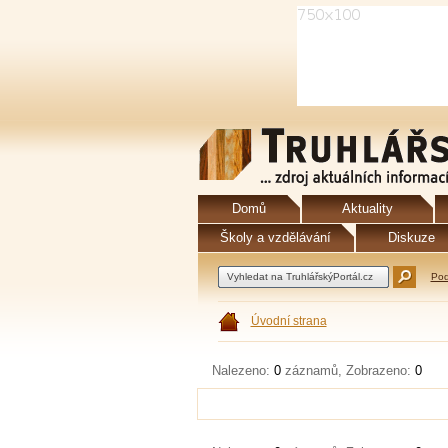
Domů
Aktuality
Školy a vzdělávání
Diskuze
Pod
Úvodní strana
Nalezeno:
0
záznamů, Zobrazeno:
0