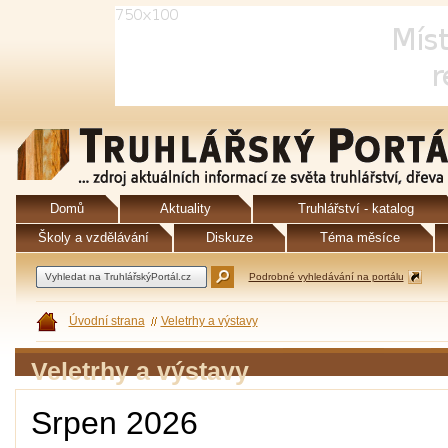
Domů
Aktuality
Truhlářství - katalog
Školy a vzdělávání
Diskuze
Téma měsíce
Podrobné vyhledávání na portálu
Úvodní strana
Veletrhy a výstavy
Veletrhy a výstavy
Srpen 2026