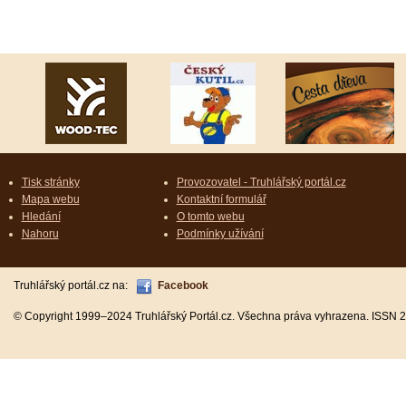
Tisk stránky
Provozovatel - Truhlářský portál.cz
Mapa webu
Kontaktní formulář
Hledání
O tomto webu
Nahoru
Podmínky užívání
Truhlářský portál.cz na:
Facebook
© Copyright 1999–2024 Truhlářský Portál.cz. Všechna práva vyhrazena. ISSN 2