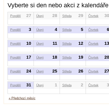
Vyberte si den nebo akci z kalendáře
27
28
29
3
Pondělí
Úterý
Středa
Čtvrtek
3
4
5
Pondělí
Úterý
Středa
Čtvrtek
10
11
12
1
Pondělí
Úterý
Středa
Čtvrtek
17
18
19
2
Pondělí
Úterý
Středa
Čtvrtek
24
25
26
2
Pondělí
Úterý
Středa
Čtvrtek
31
1
2
Pondělí
Úterý
Středa
Čtvrtek
« Předchozí měsíc