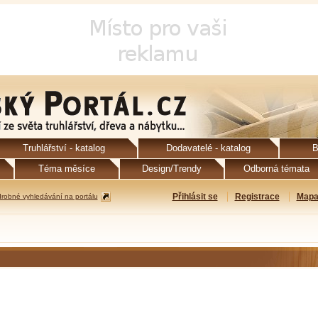
Truhlářství - katalog
Dodavatelé - katalog
B
Téma měsíce
Design/Trendy
Odborná témata
Přihlásit se
Registrace
Mapa
robné vyhledávání na portálu