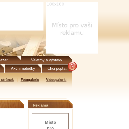
azar
Veletrhy a výstavy
Akční nabídky
Chci poptat
 stránek
Fotogalerie
Videogalerie
Reklama