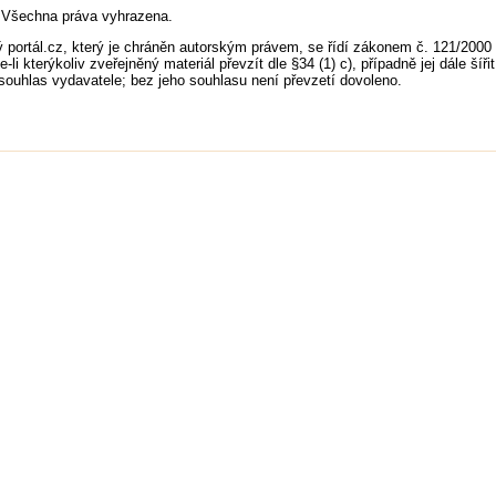
z, Všechna práva vyhrazena.
 portál.cz, který je chráněn autorským právem, se řídí zákonem č. 121/2000 
i kterýkoliv zveřejněný materiál převzít dle §34 (1) c), případně jej dále šířit
ouhlas vydavatele; bez jeho souhlasu není převzetí dovoleno.