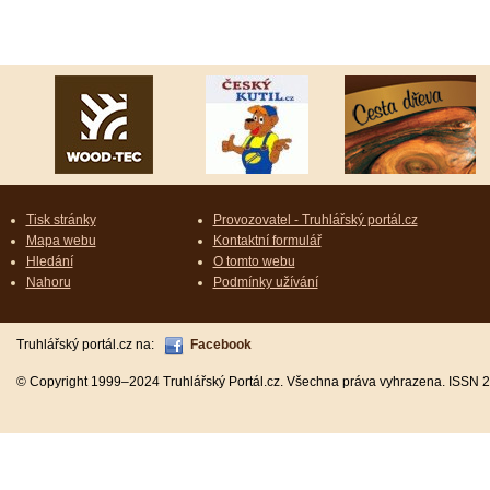
Tisk stránky
Provozovatel - Truhlářský portál.cz
Mapa webu
Kontaktní formulář
Hledání
O tomto webu
Nahoru
Podmínky užívání
Truhlářský portál.cz na:
Facebook
© Copyright 1999–2024 Truhlářský Portál.cz. Všechna práva vyhrazena. ISSN 2