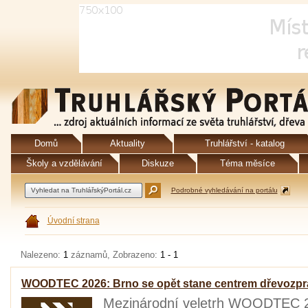
Domů
Aktuality
Truhlářství - katalog
Školy a vzdělávání
Diskuze
Téma měsíce
Podrobné vyhledávání na portálu
Úvodní strana
Nalezeno:
1
záznamů, Zobrazeno:
1 - 1
WOODTEC 2026: Brno se opět stane centrem dřevozpr
Mezinárodní veletrh WOODTEC 20