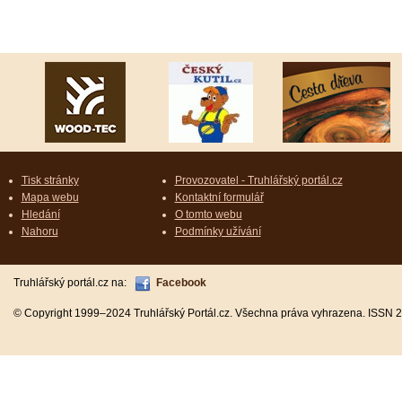
Tisk stránky
Provozovatel - Truhlářský portál.cz
Mapa webu
Kontaktní formulář
Hledání
O tomto webu
Nahoru
Podmínky užívání
Truhlářský portál.cz na:
Facebook
© Copyright 1999–2024 Truhlářský Portál.cz. Všechna práva vyhrazena. ISSN 2