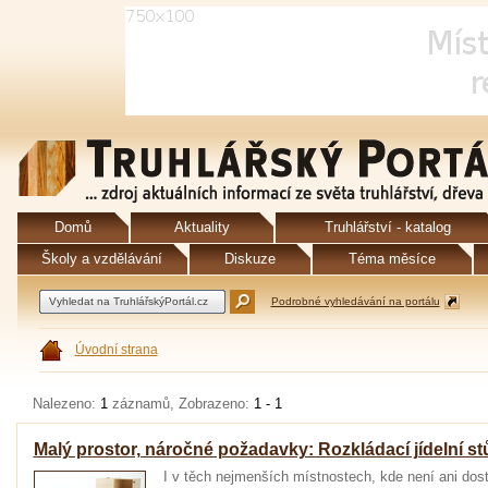
Domů
Aktuality
Truhlářství - katalog
Školy a vzdělávání
Diskuze
Téma měsíce
Podrobné vyhledávání na portálu
Úvodní strana
Nalezeno:
1
záznamů, Zobrazeno:
1 - 1
Malý prostor, náročné požadavky: Rozkládací jídelní st
I v těch nejmenších místnostech, kde není ani dost 