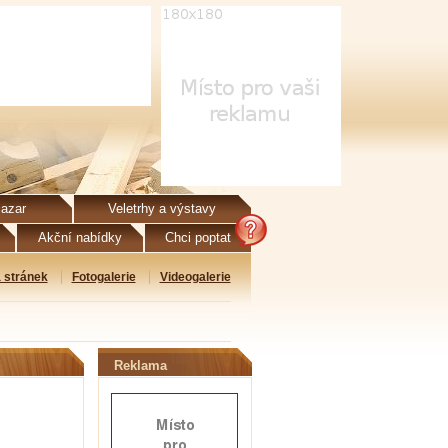
azar
Veletrhy a výstavy
Akční nabídky
Chci poptat
 stránek
Fotogalerie
Videogalerie
Reklama