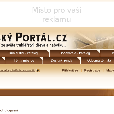
Truhlářství - katalog
Dodavatelé - katalog
B
Téma měsíce
Design/Trendy
Odborná témata
Přihlásit se
Registrace
Mapa
robné vyhledávání na portálu
d fotogalerií