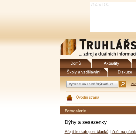
Domů
Aktuality
Školy a vzdělávání
Diskuze
Pod
Úvodní strana
Fotogalerie
Dýhy a sesazenky
Přejít ke kategorii článků
|
Zpět na přehle