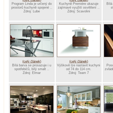
Program Linda je určený do
Kuchyně Premiére ukazuje
Bílá
prostorů kuchyně spojené
zajímavé využití osvětlení
s
...
...
Zdroj: Lube
Zdroj: Scavolini
(celý článek)
(celý článek)
Bílá barva se prosazuje i u
Výškově lze nastavit kuchyni
Posu
spotřebičů, bílý smalt
od 74 do 114 cm.
zvlád
...
Zdroj: Elmar
Zdroj: Team 7