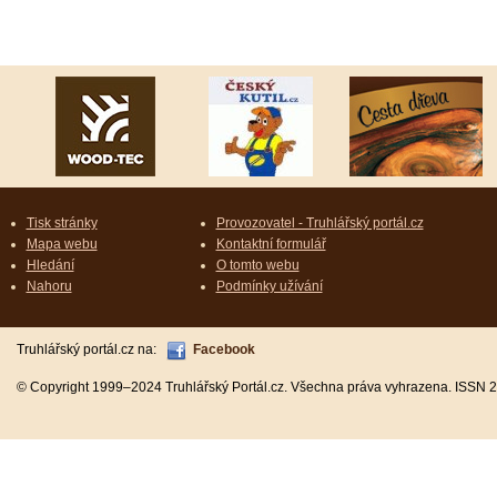
Tisk stránky
Provozovatel - Truhlářský portál.cz
Mapa webu
Kontaktní formulář
Hledání
O tomto webu
Nahoru
Podmínky užívání
Truhlářský portál.cz na:
Facebook
© Copyright 1999–2024 Truhlářský Portál.cz. Všechna práva vyhrazena. ISSN 2