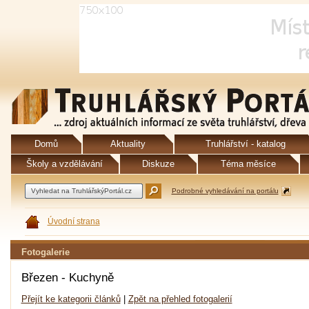
Domů
Aktuality
Truhlářství - katalog
Školy a vzdělávání
Diskuze
Téma měsíce
Podrobné vyhledávání na portálu
Úvodní strana
Fotogalerie
Březen - Kuchyně
Přejít ke kategorii článků
|
Zpět na přehled fotogalerií