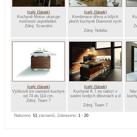
(celý článek)
(celý článek)
Kuchyně Motus ukazuje
Kombinace dřeva a bílých
Ku
možnosti uspořádání.
ploch kuchyně Diamond vych
Zdroj: Scavolini
Z
...
Zdroj: Nobilia
(celý článek)
(celý článek)
Výškově lze nastavit kuchyni
Kuchyně K 7 se nabízí v
Návr
od 74 do 114 cm.
sedmi tvrdých dřevinách a d
kuchy
Zdroj: Team 7
...
Zdroj: Team 7
Nalezeno:
51
záznamů, Zobrazeno:
1 - 20