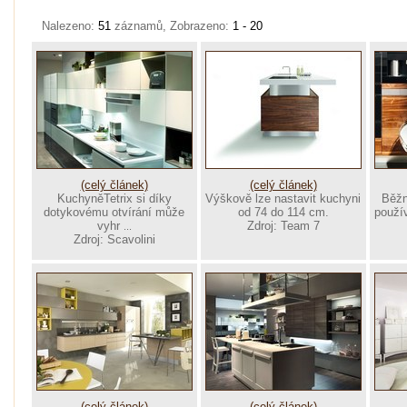
Nalezeno:
51
záznamů, Zobrazeno:
1 - 20
(celý článek)
(celý článek)
KuchyněTetrix si díky
Výškově lze nastavit kuchyni
Běžn
dotykovému otvírání může
od 74 do 114 cm.
použí
vyhr
Zdroj: Team 7
...
Zdroj: Scavolini
(celý článek)
(celý článek)