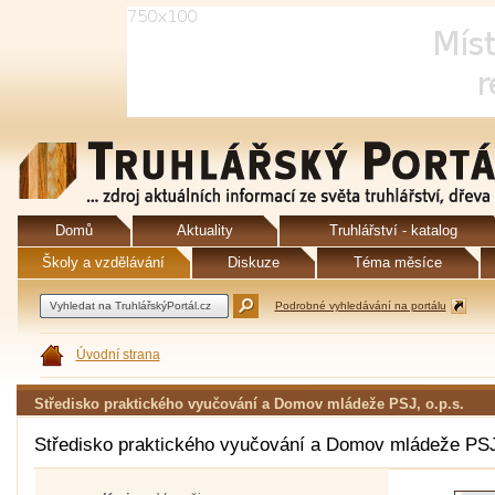
Domů
Aktuality
Truhlářství - katalog
Školy a vzdělávání
Diskuze
Téma měsíce
Podrobné vyhledávání na portálu
Úvodní strana
Středisko praktického vyučování a Domov mládeže PSJ, o.p.s.
Středisko praktického vyučování a Domov mládeže PSJ,