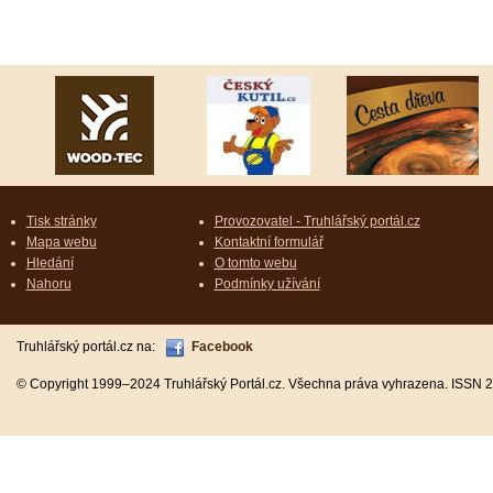
Tisk stránky
Provozovatel - Truhlářský portál.cz
Mapa webu
Kontaktní formulář
Hledání
O tomto webu
Nahoru
Podmínky užívání
Truhlářský portál.cz na:
Facebook
© Copyright 1999–2024 Truhlářský Portál.cz. Všechna práva vyhrazena. ISSN 2