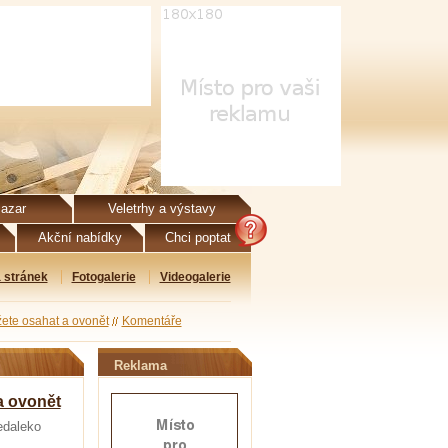
azar
Veletrhy a výstavy
Akční nabídky
Chci poptat
 stránek
Fotogalerie
Videogalerie
te osahat a ovonět
Komentáře
Reklama
 ovonět
edaleko