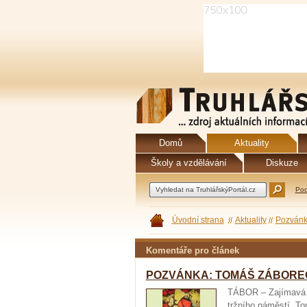
Domů
Aktuality
Školy a vzdělávání
Diskuze
Pod
Úvodní strana
Aktuality
Pozvánk
Komentáře pro článek
POZVÁNKA: TOMÁŠ ZÁBOREC – 
TÁBOR – Zajímavá vý
tržního náměstí. T