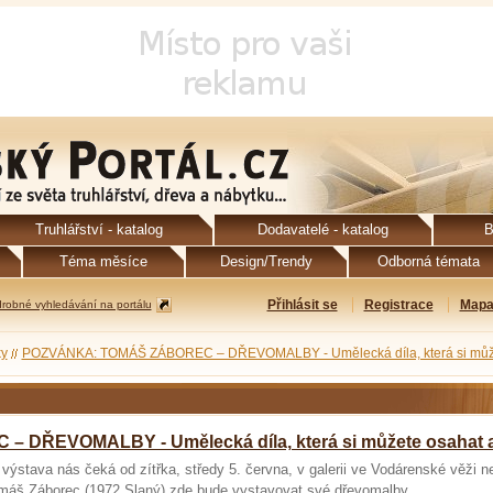
Truhlářství - katalog
Dodavatelé - katalog
B
Téma měsíce
Design/Trendy
Odborná témata
Přihlásit se
Registrace
Mapa
robné vyhledávání na portálu
y
POZVÁNKA: TOMÁŠ ZÁBOREC – DŘEVOMALBY - Umělecká díla, která si může
DŘEVOMALBY - Umělecká díla, která si můžete osahat a
stava nás čeká od zítřka, středy 5. června, v galerii ve Vodárenské věži n
omáš Záborec (1972 Slaný) zde bude vystavovat své dřevomalby.