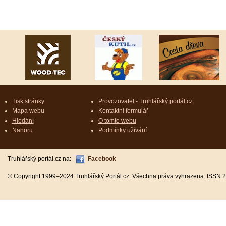
Tisk stránky
Provozovatel - Truhlářský portál.cz
Mapa webu
Kontaktní formulář
Hledání
O tomto webu
Nahoru
Podmínky užívání
Truhlářský portál.cz na:
Facebook
© Copyright 1999–2024 Truhlářský Portál.cz. Všechna práva vyhrazena. ISSN 2