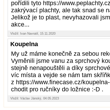
pořídili tyto https://www.peplachty.c
zakrývací plachty, ale tak snad se n
Jelikož je to plast, nevyhazovali jsm
akce...
Vložil: Ivan Navratil, 15.11.2020
Koupelna
My už máme konečně za sebou rekon
Vyměnili jsme vanu za sprchový kou
stejně nenapouštěli a díky sprcho
víc místa a vejde se nám tam skříňk
z https://www.finecase.cz/koupelna
chodit pro ručníky do ložnice :-D .
Vložil: Václav Jánský, 04.05.2023