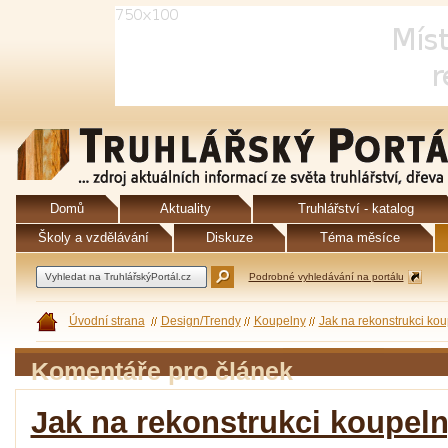
Domů
Aktuality
Truhlářství - katalog
Školy a vzdělávání
Diskuze
Téma měsíce
Podrobné vyhledávání na portálu
Úvodní strana
Design/Trendy
Koupelny
Jak na rekonstrukci ko
Komentáře pro článek
Jak na rekonstrukci koupel