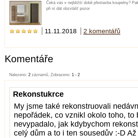
Čeká vás v nejbližší době přestavba koupelny? Pak 
při ní dát obzvlášť pozor.
11.11.2018
2 komentářů
Komentáře
Nalezeno:
2
záznamů, Zobrazeno:
1 - 2
Rekonstukrce
My jsme také rekonstruovali nedávn
nepořádek, co vznikl okolo toho, to
nevypadalo, jak kdybychom rekonstr
celý dům a to i ten sousedův :-D Až 