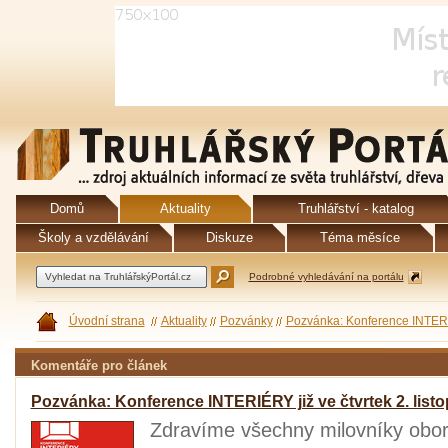
Domů
Aktuality
Truhlářství - katalog
Školy a vzdělávání
Diskuze
Téma měsíce
Podrobné vyhledávání na portálu
Úvodní strana
Aktuality
Pozvánky
Pozvánka: Konference INTERIÉR
Komentáře pro článek
Pozvánka: Konference INTERIÉRY již ve čtvrtek 2. list
Zdravíme všechny milovníky oboru