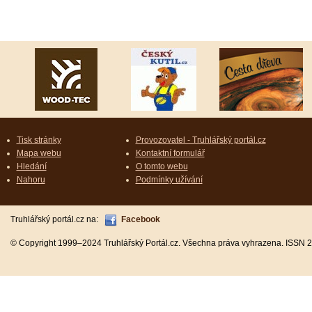
Tisk stránky
Provozovatel - Truhlářský portál.cz
Mapa webu
Kontaktní formulář
Hledání
O tomto webu
Nahoru
Podmínky užívání
Truhlářský portál.cz na:
Facebook
© Copyright 1999–2024 Truhlářský Portál.cz. Všechna práva vyhrazena. ISSN 2