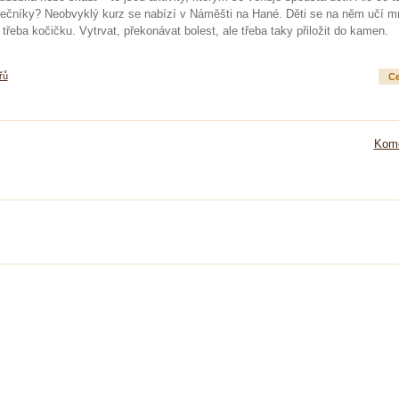
átečníky? Neobvyklý kurz se nabízí v Náměšti na Hané. Děti se na něm učí 
třeba kočičku. Vytrvat, překonávat bolest, ale třeba taky přiložit do kamen.
řů
Ce
Kome