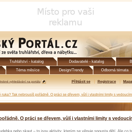
Truhlářství - katalog
Dodavatelé - katalog
B
Téma měsíce
Design/Trendy
Odborná témata
Přihlásit se
Registrace
Mapa
robné vyhledávání na portálu
ě ruka? Tak nebrousíš pořádně. O práci se dřevem, vůlí i vlastními limity s vedoucí
ořádně. O práci se dřevem, vůlí i vlastními limity s vedoucí
hudebka nebo skaut – to jsou aktivity, kterým se věnuje spousta dětí. Ale co t