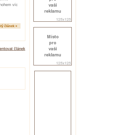
mnohem víc
lý článek »
ntovat článek