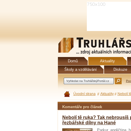
Domů
Aktuality
Školy a vzdělávání
Diskuze
Pod
Úvodní strana
Aktuality
Nebolí t
Komentáře pro článek
Nebolí tě ruka? Tak nebrousíš p
řezbářské dílny na Hané
Parkur, angličtina, 