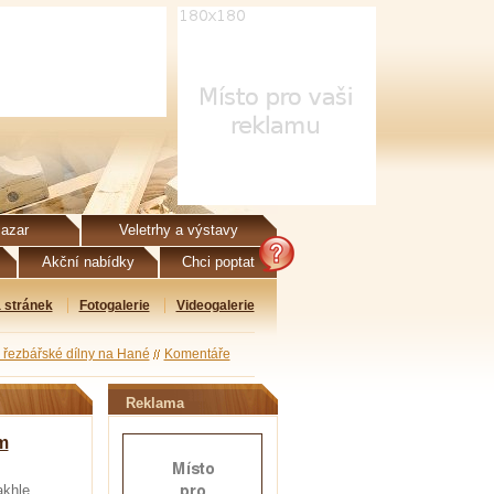
azar
Veletrhy a výstavy
Akční nabídky
Chci poptat
 stránek
Fotogalerie
Videogalerie
m řezbářské dílny na Hané
Komentáře
Reklama
m
akhle