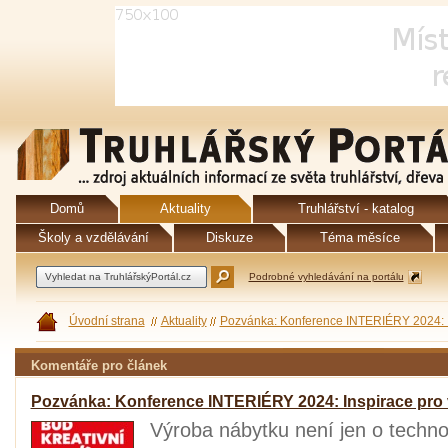
Domů
Aktuality
Truhlářství - katalog
Školy a vzdělávání
Diskuze
Téma měsíce
Podrobné vyhledávání na portálu
Úvodní strana
Aktuality
Pozvánka: Konference INTERIÉRY 2024: In
Komentáře pro článek
Pozvánka: Konference INTERIÉRY 2024: Inspirace pro 
Výroba nábytku není jen o technolog