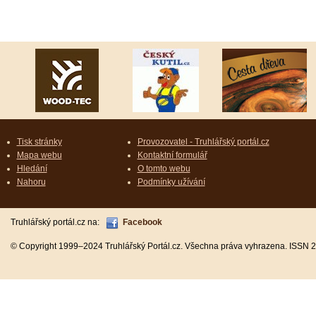
Tisk stránky
Provozovatel - Truhlářský portál.cz
Mapa webu
Kontaktní formulář
Hledání
O tomto webu
Nahoru
Podmínky užívání
Truhlářský portál.cz na:
Facebook
© Copyright 1999–2024 Truhlářský Portál.cz. Všechna práva vyhrazena. ISSN 2