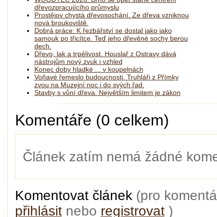
dřevozpracujícího průmyslu
Prostějov chystá dřevosochání. Ze dřeva vzniknou
nová broukoviště.
Dobrá práce: K řezbářství se dostal jako jako
samouk po třicítce. Teď jeho dřevěné sochy berou
dech.
Dřevo, lak a trpělivost. Houslař z Ostravy dává
nástrojům nový zvuk i vzhled
Konec doby hladké ... v koupelnách
Voňavé řemeslo budoucnosti. Truhláři z Přímky
zvou na Muzejní noc i do svých řad.
Stavby s vůní dřeva. Největším limitem je zákon
Komentáře (0 celkem)
Článek zatím nemá žádné kome
Komentovat článek
(pro komentá
přihlásit
nebo
registrovat
)