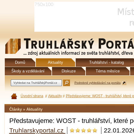
Domů
Aktuality
Truhlářství - katalog
Školy a vzdělávání
Diskuze
Téma měsíce
Podrobné vyhledávání na portálu
Úvodní strana
Aktuality
Představujeme: WOST - truhlářství, které 
Články » Aktuality
Představujeme: WOST - truhlářství, které p
Truhlarskyportal.cz
22.01.202