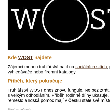
Kde
WOST
najdete
Zájemci mohou truhlářství najít na
sociálních sítích
,
vyhledávače nebo firemní katalogy.
Příběh, který pokračuje
Truhlářství WOST dnes znovu funguje. Ne bez ztrát,
s velkým odhodláním. Příběh rodinné dílny ukazuje, 
řemeslo a lidská pomoc mají v Česku stále své míst
Zdroj: radioblanik.cz