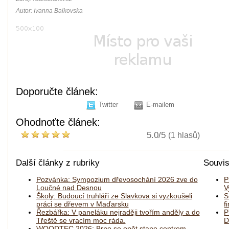
Autor: Ivanna Balkovska
Doporučte článek:
Twitter
E-mailem
Ohodnoťte článek:
5.0/5
(1 hlasů)
Další články z rubriky
Souvis
Pozvánka: Sympozium dřevosochání 2026 zve do
P
Loučné nad Desnou
V
Školy: Budoucí truhláři ze Slavkova si vyzkoušeli
S
práci se dřevem v Maďarsku
f
Řezbářka: V paneláku nejraději tvořím anděly a do
P
Třeště se vracím moc ráda.
D
WOODTEC 2026: Brno se opět stane centrem