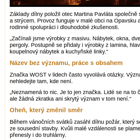
Základy dílny položil otec Martina Pavláta společně
a strýcem. Provoz funguje v malé obci na Opavsku a
rodinné spolupráci i dlouhodobé zkušenosti.
„Začínali jsme výrobky z masivu. Nábytek, okna, dve
pergoly. Postupně se přidaly i výrobky z lamina, hla
koupelnový nábytek a kuchyňské linky.“
Název bez významu, práce s obsahem
Značka WOST v lidech často vyvolává otázky. Význ
nehledejte tam, kde není.
„Neznamená to nic. Je to jen značka. Lidé se na to ča
ale žádná zkratka ani skrytý význam v tom není.“
Oheň, který změnil směr
Během vánočních svátků zasáhl dílnu požár, který se
ze sousední stavby. Kvůli malé vzdálenosti se plame
přenesly i do truhlárny.