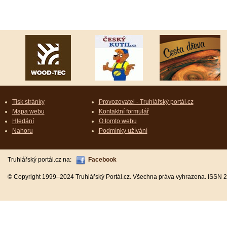
Tisk stránky
Provozovatel - Truhlářský portál.cz
Mapa webu
Kontaktní formulář
Hledání
O tomto webu
Nahoru
Podmínky užívání
Truhlářský portál.cz na:
Facebook
© Copyright 1999–2024 Truhlářský Portál.cz. Všechna práva vyhrazena. ISSN 2