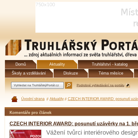
Domů
Aktuality
Truhlářství - katalog
Školy a vzdělávání
Diskuze
Téma měsíce
Podrobné vyhledávání na portálu
Úvodní strana
Aktuality
CZECH INTERIOR AWARD: posunutí uzávě
Komentáře pro článek
CZECH INTERIOR AWARD: posunutí uzávěrky na 1. bř
Vážení tvůrci interiérového desig