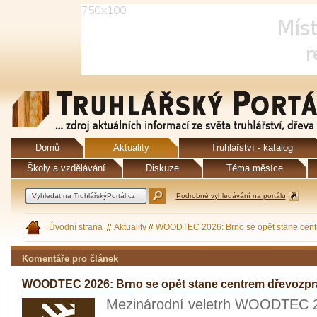
Domů
Aktuality
Truhlářství - katalog
Školy a vzdělávání
Diskuze
Téma měsíce
Podrobné vyhledávání na portálu
Úvodní strana
Aktuality
WOODTEC 2026: Brno se opět stane centr
Komentáře pro článek
WOODTEC 2026: Brno se opět stane centrem dřevozpr
Mezinárodní veletrh WOODTEC 20