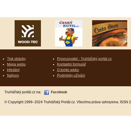
Tisk stránky
Provozovatel - Truhlářský portál.cz
Mapa webu
Kontaktní formulář
Hledání
O tomto webu
Nahoru
Podmínky užívání
Truhlářský portál.cz na:
Facebook
© Copyright 1999–2024 Truhlářský Portál.cz. Všechna práva vyhrazena. ISSN 2