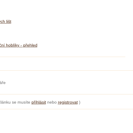
h lišt
ční hoblíky - přehled
áře
článku se musíte
přihlásit
nebo
registrovat
)