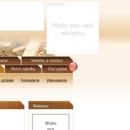
azar
Veletrhy a výstavy
Akční nabídky
Chci poptat
 stránek
Fotogalerie
Videogalerie
Reklama