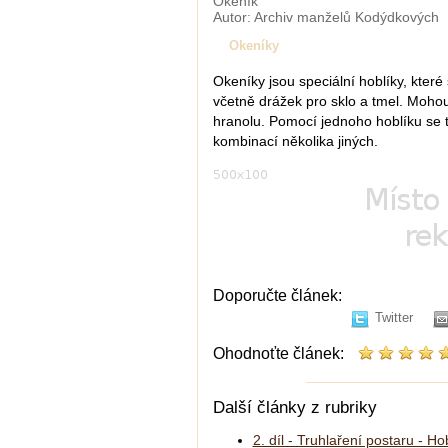
Okeník
Autor: Archiv manželů Kodýdkových
Okeníky
Okeníky jsou speciální hoblíky, které
včetně drážek pro sklo a tmel. Moho
hranolu. Pomocí jednoho hoblíku se 
kombinací několika jiných.
Doporučte článek:
Twitter
Ohodnoťte článek:
Další články z rubriky
2. díl - Truhlaření postaru - Ho