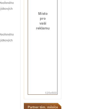
vytvořeného
dýdkových
vytvořeného
dýdkových
Partner tém. měsíce