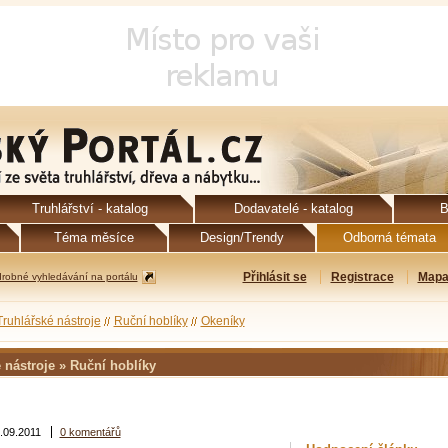
Truhlářství - katalog
Dodavatelé - katalog
B
Téma měsíce
Design/Trendy
Odborná témata
Přihlásit se
Registrace
Mapa
robné vyhledávání na portálu
Truhlářské nástroje
Ruční hoblíky
Okeníky
 nástroje » Ruční hoblíky
.09.2011
0 komentářů