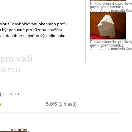
Příklad okenního profilu 
jiným typem okeníku
Autor: Archiv manželů Ko
 slouží k vyhoblování okenního profilu
u být posuvné pro různou tloušťku
tak dosáhne stejného výsledku jako
Příklad okenního profilu 
jiným typem okeníku
Autor: Archiv manželů Ko
E-mailem
5.0/5
(1 hlasů)
blík - rozebrání,