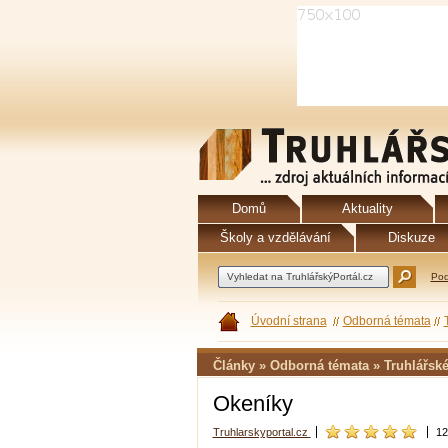
Domů
Aktuality
Školy a vzdělávání
Diskuze
Pod
Úvodní strana
Odborná témata
Články » Odborná témata » Truhlářské
Okeníky
Truhlarskyportal.cz
12