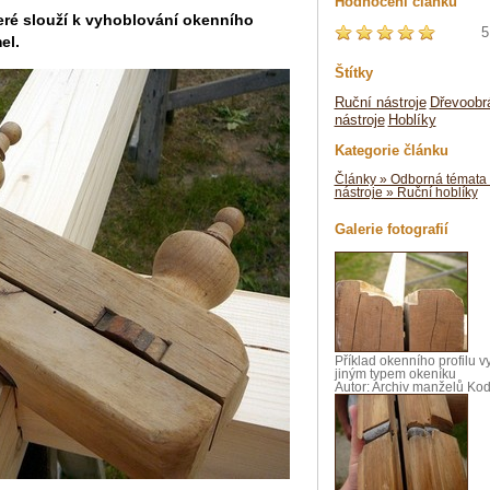
Hodnocení článku
teré slouží k vyhoblování okenního
5
el.
Štítky
Ruční nástroje
Dřevoobr
nástroje
Hoblíky
Kategorie článku
Články » Odborná témata 
nástroje » Ruční hoblíky
Galerie fotografií
Příklad okenního profilu 
jiným typem okeníku
Autor: Archiv manželů Ko