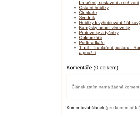
broušení, sestavení a seřízení
Ostatní hoblíky
Člunkaře
Svodník
Hoblíky k vyhoblování žlábkovýc
Karnýsky neboli vlnovníky
Prutovníky a tyčníky
Oblounkáře
Podbradkáře
1. díl - Truhlaření postaru - Ru
a použití
Komentáře (0 celkem)
Článek zatím nemá žádné koment
Komentovat článek
(pro komentář k 