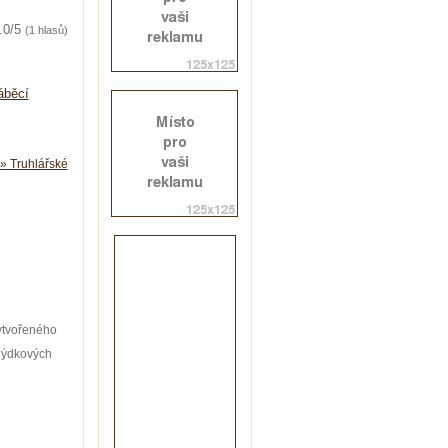
.0/5
(1 hlasů)
áběcí
» Truhlářské
vytvořeného
dýdkových