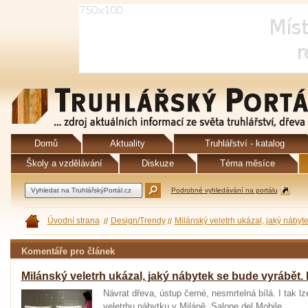
Domů
Aktuality
Truhlářství - katalog
Školy a vzdělávání
Diskuze
Téma měsíce
Podrobné vyhledávání na portálu
Úvodní strana
Design/Trendy
Milánský veletrh ukázal, jaký nábyte
Komentáře pro článek
Milánský veletrh ukázal, jaký nábytek se bude vyrábět. 
Návrat dřeva, ústup černé, nesmrtelná bílá. I tak 
veletrhu nábytku v Miláně, Salone del Mobile.