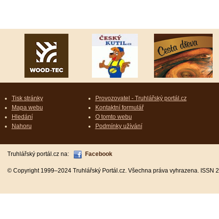
Tisk stránky
Provozovatel - Truhlářský portál.cz
Mapa webu
Kontaktní formulář
Hledání
O tomto webu
Nahoru
Podmínky užívání
Truhlářský portál.cz na:
Facebook
© Copyright 1999–2024 Truhlářský Portál.cz. Všechna práva vyhrazena. ISSN 2