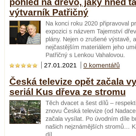
pohled na dřevo, jaký hned ta
výtvarník Patřičný
Na konci roku 2020 připravoval
expozici s názvem Tajemství dřev
plány. Nejen o zrušené výstavě, a
nejčastějším materiálem jeho uměl
Patřičný s Lenkou Vahalovou.
27.01.2021
0 komentářů
Česká televize opět začala v
seriál Kus dřeva ze stromu
Těch dvacet a šest dílů – respekti
znovu Česká televize (od Nadace 
začala vysílat. Po úvodním díle 
našich nejznámějších stromů… Ka
díl.