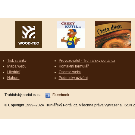
Tisk stránky
Provozovatel - Truhlářský portál.cz
Mapa webu
Kontaktní formulář
Hledání
O tomto webu
Nahoru
Podmínky užívání
Truhlářský portál.cz na:
Facebook
© Copyright 1999–2024 Truhlářský Portál.cz. Všechna práva vyhrazena. ISSN 2