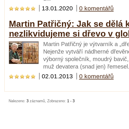
13.01.2020
0 komentářů
Martin Patřičný: Jak se dělá 
nezlikvidujeme si dřevo v gl
Martin Patřičný je výtvarník a „dř
Nejenže vytváří nádherné dřevěné 
výborný společník, moudrý bavič, 
muž devatera (snad jen) řemesel
02.01.2013
0 komentářů
Nalezeno:
3
záznamů, Zobrazeno:
1 - 3