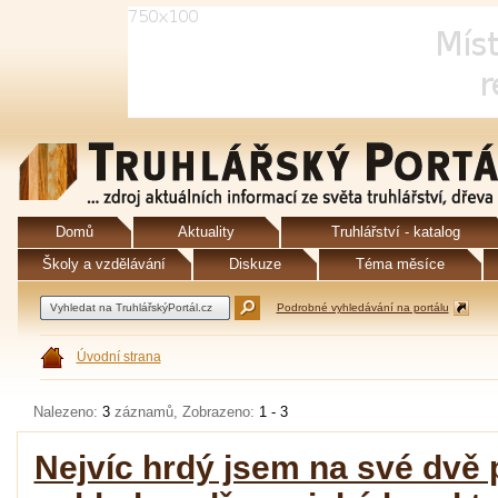
Domů
Aktuality
Truhlářství - katalog
Školy a vzdělávání
Diskuze
Téma měsíce
Podrobné vyhledávání na portálu
Úvodní strana
Nalezeno:
3
záznamů, Zobrazeno:
1 - 3
Nejvíc hrdý jsem na své dvě 