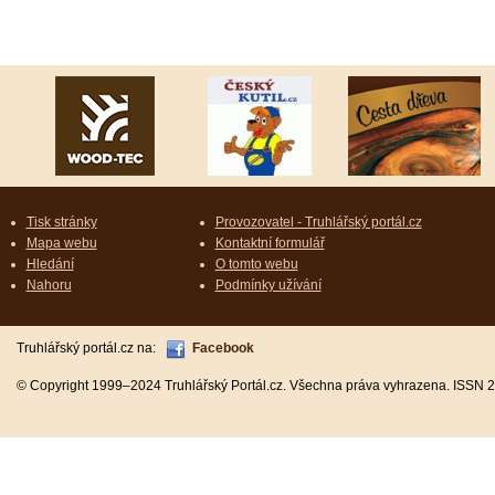
Tisk stránky
Provozovatel - Truhlářský portál.cz
Mapa webu
Kontaktní formulář
Hledání
O tomto webu
Nahoru
Podmínky užívání
Truhlářský portál.cz na:
Facebook
© Copyright 1999–2024 Truhlářský Portál.cz. Všechna práva vyhrazena. ISSN 2