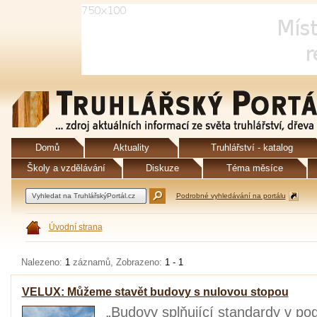
Domů
Aktuality
Truhlářství - katalog
Školy a vzdělávání
Diskuze
Téma měsíce
Podrobné vyhledávání na portálu
Úvodní strana
Nalezeno:
1
záznamů, Zobrazeno:
1 - 1
VELUX: Můžeme stavět budovy s nulovou stopou
„Budovy splňující standardy v pod