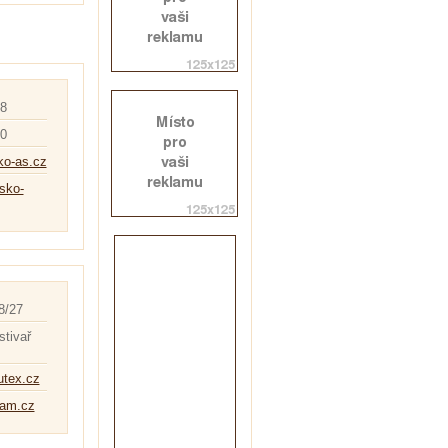
 8
00
ko-as.cz
sko-
8/27
stivař
utex.cz
nam.cz