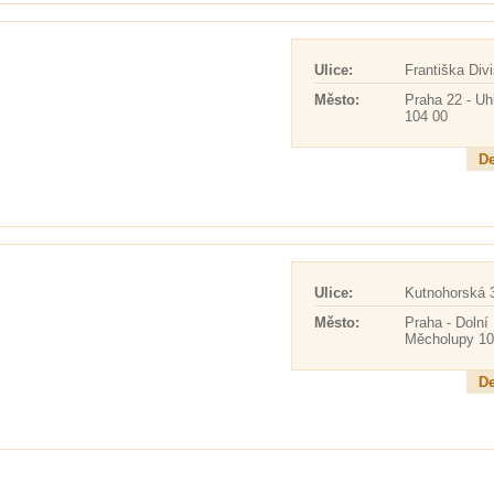
Ulice:
Františka Div
Město:
Praha 22 - Uh
104 00
De
Ulice:
Kutnohorská 
Město:
Praha - Dolní
Měcholupy 10
De