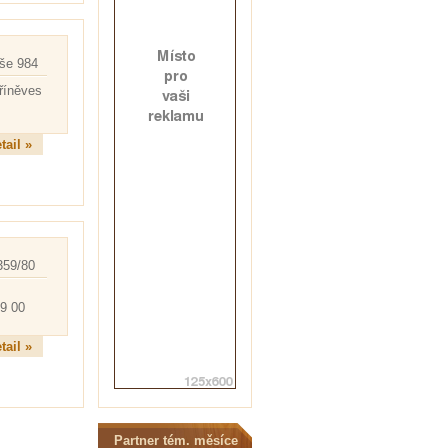
iše 984
říněves
tail »
359/80
9 00
tail »
Partner tém. měsíce