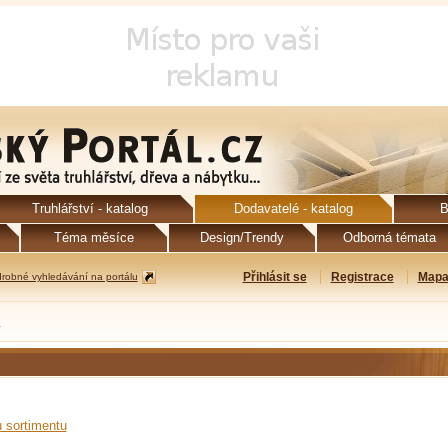
Truhlářství - katalog
Dodavatelé - katalog
B
Téma měsíce
Design/Trendy
Odborná témata
Přihlásit se
Registrace
Mapa
robné vyhledávání na portálu
ů
u sortimentu