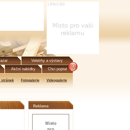
azar
Veletrhy a výstavy
Akční nabídky
Chci poptat
 stránek
Fotogalerie
Videogalerie
Reklama