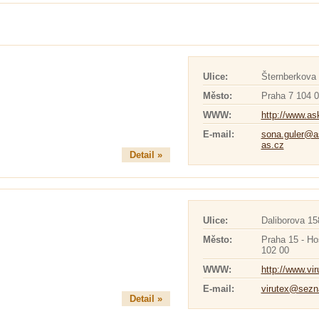
Ulice:
Šternberkova
Město:
Praha 7 104 
WWW:
http://www.as
E-mail:
sona.guler@a
as.cz
Detail »
Ulice:
Daliborova 15
Město:
Praha 15 - Ho
102 00
WWW:
http://www.vir
E-mail:
virutex@sez
Detail »