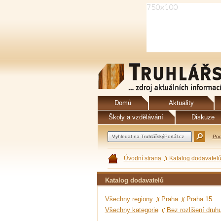
Domů
Aktuality
Školy a vzdělávání
Diskuze
Pod
Úvodní strana
Katalog dodavatel
Katalog dodavatelů
Všechny regiony
Praha
Praha 15
Všechny kategorie
Bez rozlišení druh