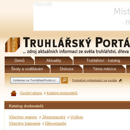
Domů
Aktuality
Truhlářství - katalog
Školy a vzdělávání
Diskuze
Téma měsíce
Podrobné vyhledávání na portálu
Úvodní strana
Katalog dodavatelů
Katalog dodavatelů
Všechny regiony
Jihomoravský
Vyškov
Všechny kategorie
Dřevostavby