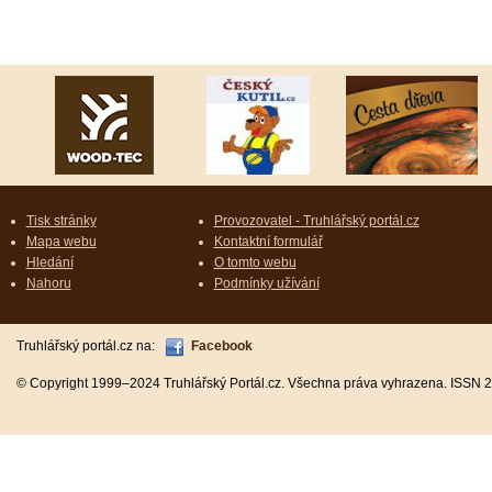
Tisk stránky
Provozovatel - Truhlářský portál.cz
Mapa webu
Kontaktní formulář
Hledání
O tomto webu
Nahoru
Podmínky užívání
Truhlářský portál.cz na:
Facebook
© Copyright 1999–2024 Truhlářský Portál.cz. Všechna práva vyhrazena. ISSN 2