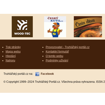
Tisk stránky
Provozovatel - Truhlářský portál.cz
Mapa webu
Kontaktní formulář
Hledání
O tomto webu
Nahoru
Podmínky užívání
Truhlářský portál.cz na:
Facebook
© Copyright 1999–2024 Truhlářský Portál.cz. Všechna práva vyhrazena. ISSN 2