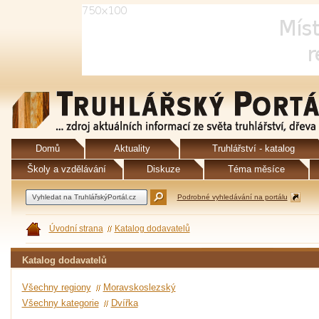
Domů
Aktuality
Truhlářství - katalog
Školy a vzdělávání
Diskuze
Téma měsíce
Podrobné vyhledávání na portálu
Úvodní strana
Katalog dodavatelů
Katalog dodavatelů
Všechny regiony
Moravskoslezský
Všechny kategorie
Dvířka