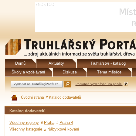
Domů
Aktuality
Truhlářství - katalog
Školy a vzdělávání
Diskuze
Téma měsíce
Podrobné vyhledávání na portálu
Úvodní strana
Katalog dodavatelů
Katalog dodavatelů
Všechny regiony
Praha
Praha 4
Všechny kategorie
Nábytkové kování