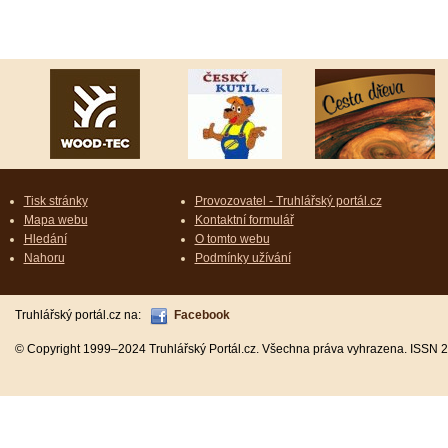
Tisk stránky
Provozovatel - Truhlářský portál.cz
Mapa webu
Kontaktní formulář
Hledání
O tomto webu
Nahoru
Podmínky užívání
Truhlářský portál.cz na:
Facebook
© Copyright 1999–2024 Truhlářský Portál.cz. Všechna práva vyhrazena. ISSN 2