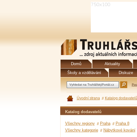
Domů
Aktuality
Školy a vzdělávání
Diskuze
Pod
Úvodní strana
Katalog dodavatel
Katalog dodavatelů
Všechny regiony
Praha
Praha 8
Všechny kategorie
Nábytkové kování