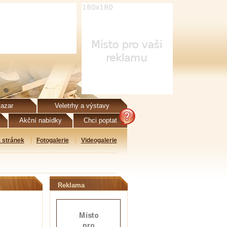
azar
Veletrhy a výstavy
Akční nabídky
Chci poptat
 stránek
Fotogalerie
Videogalerie
Reklama