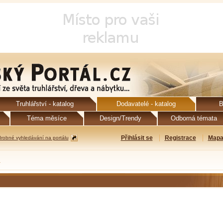
Truhlářství - katalog
Dodavatelé - katalog
B
Téma měsíce
Design/Trendy
Odborná témata
Přihlásit se
Registrace
Mapa
robné vyhledávání na portálu
ů