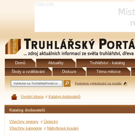
Domů
Aktuality
Truhlářství - katalog
Školy a vzdělávání
Diskuze
Téma měsíce
Podrobné vyhledávání na portálu
Úvodní strana
Katalog dodavatelů
Katalog dodavatelů
Všechny regiony
Ústecký
Všechny kategorie
Nábytkové kování