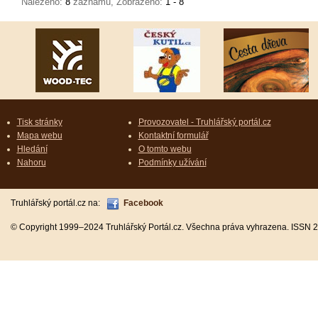
Nalezeno:
8
záznamů, Zobrazeno:
1 - 8
Tisk stránky
Provozovatel - Truhlářský portál.cz
Mapa webu
Kontaktní formulář
Hledání
O tomto webu
Nahoru
Podmínky užívání
Truhlářský portál.cz na:
Facebook
© Copyright 1999–2024 Truhlářský Portál.cz. Všechna práva vyhrazena. ISSN 2