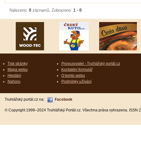
Nalezeno:
8
záznamů, Zobrazeno:
1 - 8
Tisk stránky
Provozovatel - Truhlářský portál.cz
Mapa webu
Kontaktní formulář
Hledání
O tomto webu
Nahoru
Podmínky užívání
Truhlářský portál.cz na:
Facebook
© Copyright 1999–2024 Truhlářský Portál.cz. Všechna práva vyhrazena. ISSN 2