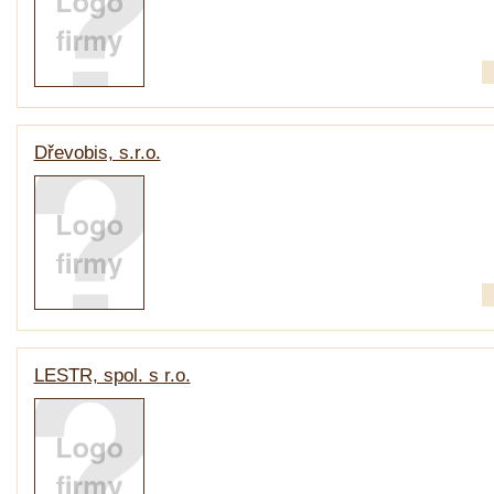
Dřevobis, s.r.o.
LESTR, spol. s r.o.