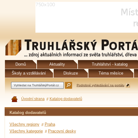
Domů
Aktuality
Truhlářství - katalog
Školy a vzdělávání
Diskuze
Téma měsíce
Podrobné vyhledávání na portálu
Úvodní strana
Katalog dodavatelů
Katalog dodavatelů
Všechny regiony
Praha
Všechny kategorie
Pracovní desky