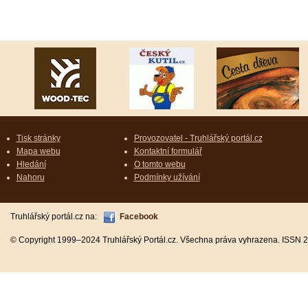
Tisk stránky
Provozovatel - Truhlářský portál.cz
Mapa webu
Kontaktní formulář
Hledání
O tomto webu
Nahoru
Podmínky užívání
Truhlářský portál.cz na:
Facebook
© Copyright 1999–2024 Truhlářský Portál.cz. Všechna práva vyhrazena. ISSN 2