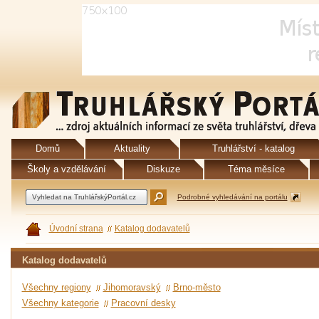
Domů
Aktuality
Truhlářství - katalog
Školy a vzdělávání
Diskuze
Téma měsíce
Podrobné vyhledávání na portálu
Úvodní strana
Katalog dodavatelů
Katalog dodavatelů
Všechny regiony
Jihomoravský
Brno-město
Všechny kategorie
Pracovní desky