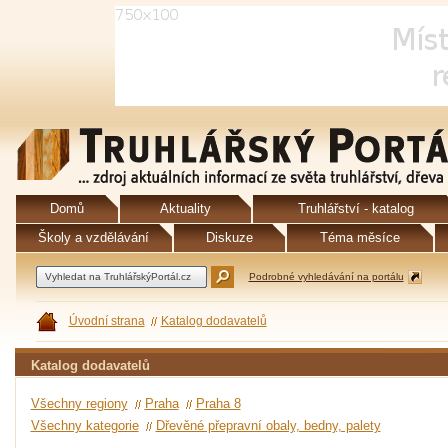
Domů
Aktuality
Truhlářství - katalog
Školy a vzdělávání
Diskuze
Téma měsíce
Podrobné vyhledávání na portálu
Úvodní strana
Katalog dodavatelů
Katalog dodavatelů
Všechny regiony
Praha
Praha 8
Všechny kategorie
Dřevěné přepravní obaly, bedny, palety