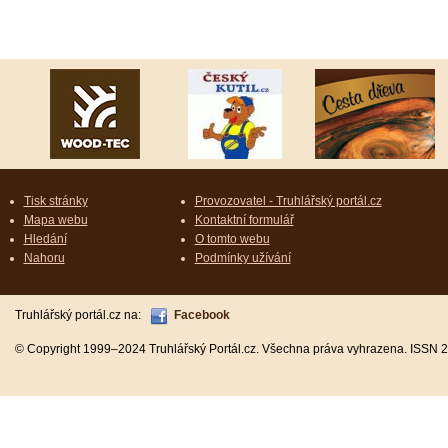
Tisk stránky
Provozovatel - Truhlářský portál.cz
Mapa webu
Kontaktní formulář
Hledání
O tomto webu
Nahoru
Podmínky užívání
Truhlářský portál.cz na:
Facebook
© Copyright 1999–2024 Truhlářský Portál.cz. Všechna práva vyhrazena. ISSN 2