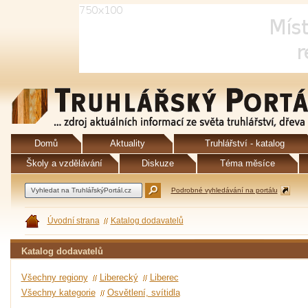
Domů
Aktuality
Truhlářství - katalog
Školy a vzdělávání
Diskuze
Téma měsíce
Podrobné vyhledávání na portálu
Úvodní strana
Katalog dodavatelů
Katalog dodavatelů
Všechny regiony
Liberecký
Liberec
Všechny kategorie
Osvětlení, svítidla