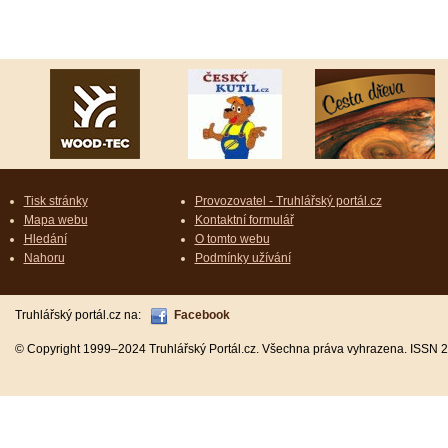
Tisk stránky
Provozovatel - Truhlářský portál.cz
Mapa webu
Kontaktní formulář
Hledání
O tomto webu
Nahoru
Podmínky užívání
Truhlářský portál.cz na:
Facebook
© Copyright 1999–2024 Truhlářský Portál.cz. Všechna práva vyhrazena. ISSN 2