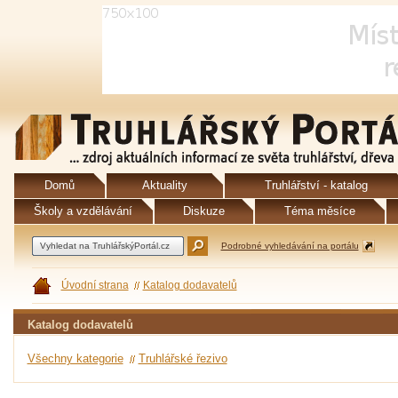
Domů
Aktuality
Truhlářství - katalog
Školy a vzdělávání
Diskuze
Téma měsíce
Podrobné vyhledávání na portálu
Úvodní strana
Katalog dodavatelů
Katalog dodavatelů
Všechny kategorie
Truhlářské řezivo