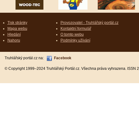
Tisk stránky
Provozovatel - Truhlářský portál.cz
Mapa webu
Kontaktní formulář
Hledání
O tomto webu
Nahoru
Podmínky užívání
Truhlářský portál.cz na:
Facebook
© Copyright 1999–2024 Truhlářský Portál.cz. Všechna práva vyhrazena. ISSN 2