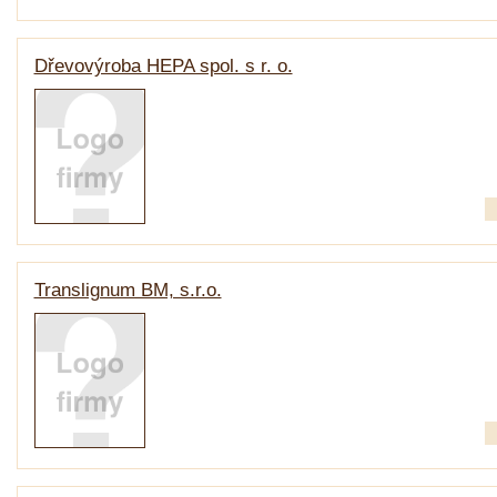
Dřevovýroba HEPA spol. s r. o.
Translignum BM, s.r.o.