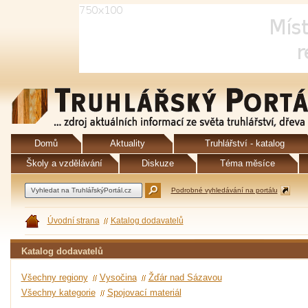
Domů
Aktuality
Truhlářství - katalog
Školy a vzdělávání
Diskuze
Téma měsíce
Podrobné vyhledávání na portálu
Úvodní strana
Katalog dodavatelů
Katalog dodavatelů
Všechny regiony
Vysočina
Žďár nad Sázavou
Všechny kategorie
Spojovací materiál