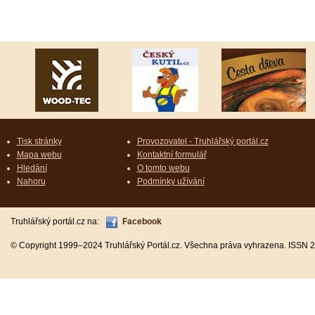
Tisk stránky
Provozovatel - Truhlářský portál.cz
Mapa webu
Kontaktní formulář
Hledání
O tomto webu
Nahoru
Podmínky užívání
Truhlářský portál.cz na:
Facebook
© Copyright 1999–2024 Truhlářský Portál.cz. Všechna práva vyhrazena. ISSN 2