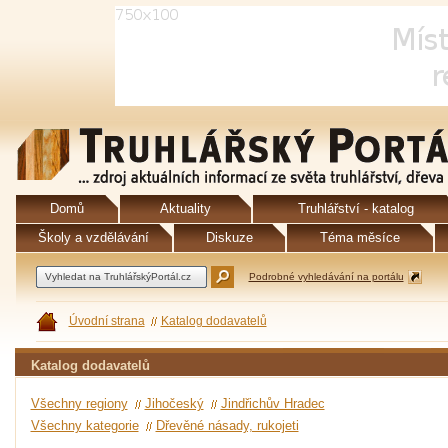
Domů
Aktuality
Truhlářství - katalog
Školy a vzdělávání
Diskuze
Téma měsíce
Podrobné vyhledávání na portálu
Úvodní strana
Katalog dodavatelů
Katalog dodavatelů
Všechny regiony
Jihočeský
Jindřichův Hradec
Všechny kategorie
Dřevěné násady, rukojeti