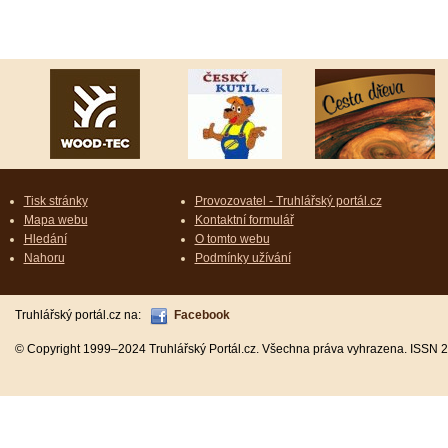
Tisk stránky
Provozovatel - Truhlářský portál.cz
Mapa webu
Kontaktní formulář
Hledání
O tomto webu
Nahoru
Podmínky užívání
Truhlářský portál.cz na:
Facebook
© Copyright 1999–2024 Truhlářský Portál.cz. Všechna práva vyhrazena. ISSN 2