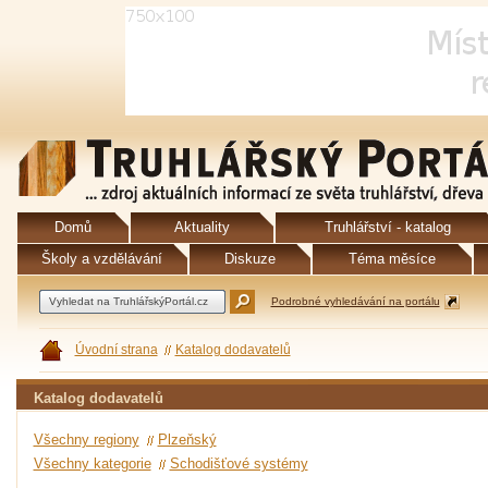
Domů
Aktuality
Truhlářství - katalog
Školy a vzdělávání
Diskuze
Téma měsíce
Podrobné vyhledávání na portálu
Úvodní strana
Katalog dodavatelů
Katalog dodavatelů
Všechny regiony
Plzeňský
Všechny kategorie
Schodišťové systémy