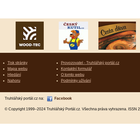
Tisk stránky
Provozovatel - Truhlářský portál.cz
Mapa webu
Kontaktní formulář
Hledání
O tomto webu
Nahoru
Podmínky užívání
Truhlářský portál.cz na:
Facebook
© Copyright 1999–2024 Truhlářský Portál.cz. Všechna práva vyhrazena. ISSN 2