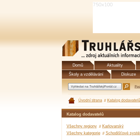
Domů
Aktuality
Školy a vzdělávání
Diskuze
Pod
Úvodní strana
Katalog dodavatel
Katalog dodavatelů
Všechny regiony
Karlovarský
Všechny kategorie
Schodišťové syst