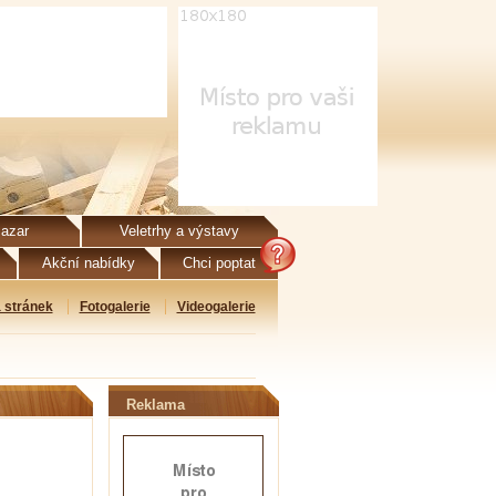
azar
Veletrhy a výstavy
Akční nabídky
Chci poptat
 stránek
Fotogalerie
Videogalerie
Reklama