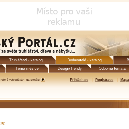
Truhlářství - katalog
Dodavatelé - katalog
B
Téma měsíce
Design/Trendy
Odborná témata
Přihlásit se
Registrace
Mapa
robné vyhledávání na portálu
ů
émy