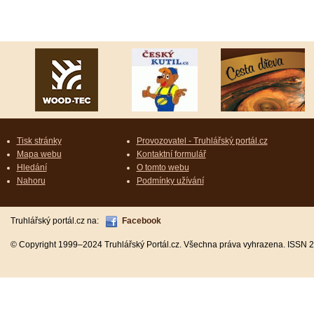
Tisk stránky
Provozovatel - Truhlářský portál.cz
Mapa webu
Kontaktní formulář
Hledání
O tomto webu
Nahoru
Podmínky užívání
Truhlářský portál.cz na:
Facebook
© Copyright 1999–2024 Truhlářský Portál.cz. Všechna práva vyhrazena. ISSN 2