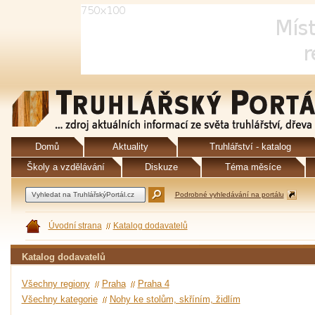
Domů
Aktuality
Truhlářství - katalog
Školy a vzdělávání
Diskuze
Téma měsíce
Podrobné vyhledávání na portálu
Úvodní strana
Katalog dodavatelů
Katalog dodavatelů
Všechny regiony
Praha
Praha 4
Všechny kategorie
Nohy ke stolům, skříním, židlím