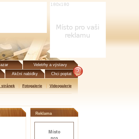
azar
Veletrhy a výstavy
Akční nabídky
Chci poptat
 stránek
Fotogalerie
Videogalerie
Reklama