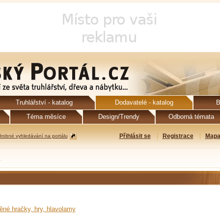
Truhlářství - katalog
Dodavatelé - katalog
B
Téma měsíce
Design/Trendy
Odborná témata
Přihlásit se
Registrace
Mapa
robné vyhledávání na portálu
ů
ěné hračky, hry, hlavolamy