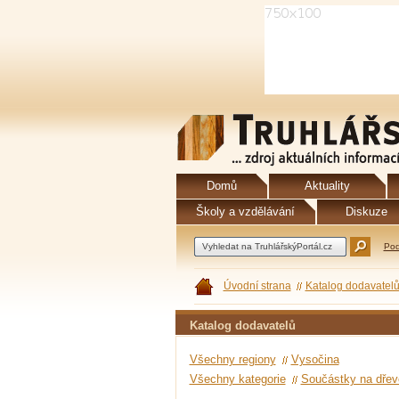
Domů
Aktuality
Školy a vzdělávání
Diskuze
Pod
Úvodní strana
Katalog dodavatel
Katalog dodavatelů
Všechny regiony
Vysočina
Všechny kategorie
Součástky na dřev