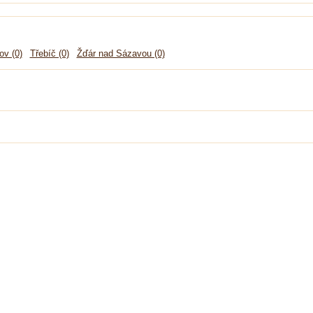
ov (0)
Třebíč (0)
Žďár nad Sázavou (0)