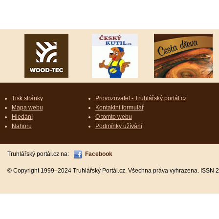
Tisk stránky
Provozovatel - Truhlářský portál.cz
Mapa webu
Kontaktní formulář
Hledání
O tomto webu
Nahoru
Podmínky užívání
Truhlářský portál.cz na:
Facebook
© Copyright 1999–2024 Truhlářský Portál.cz. Všechna práva vyhrazena. ISSN 2