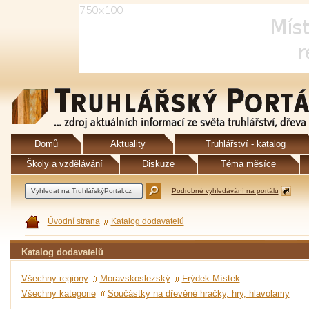
Domů
Aktuality
Truhlářství - katalog
Školy a vzdělávání
Diskuze
Téma měsíce
Podrobné vyhledávání na portálu
Úvodní strana
Katalog dodavatelů
Katalog dodavatelů
Všechny regiony
Moravskoslezský
Frýdek-Místek
Všechny kategorie
Součástky na dřevěné hračky, hry, hlavolamy