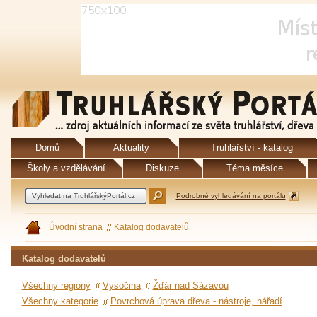
Domů
Aktuality
Truhlářství - katalog
Školy a vzdělávání
Diskuze
Téma měsíce
Podrobné vyhledávání na portálu
Úvodní strana
Katalog dodavatelů
Katalog dodavatelů
Všechny regiony
Vysočina
Žďár nad Sázavou
Všechny kategorie
Povrchová úprava dřeva - nástroje, nářadí