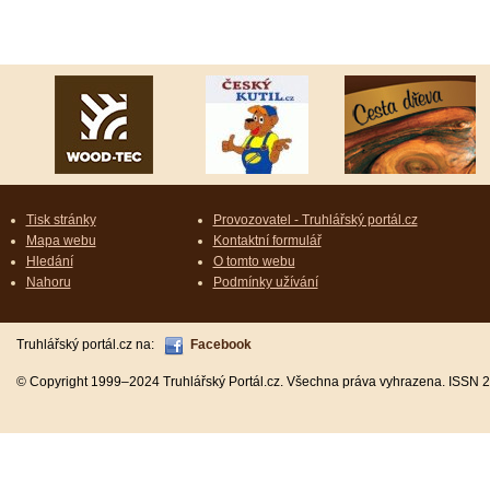
Tisk stránky
Provozovatel - Truhlářský portál.cz
Mapa webu
Kontaktní formulář
Hledání
O tomto webu
Nahoru
Podmínky užívání
Truhlářský portál.cz na:
Facebook
© Copyright 1999–2024 Truhlářský Portál.cz. Všechna práva vyhrazena. ISSN 2