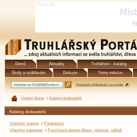
Domů
Aktuality
Truhlářství - katalog
Školy a vzdělávání
Diskuze
Téma měsíce
Podrobné vyhledávání na portálu
Úvodní strana
Katalog dodavatelů
Katalog dodavatelů
Všechny regiony
Pardubický
Všechny kategorie
Povrchová úprava dřeva - nástroje, nářadí