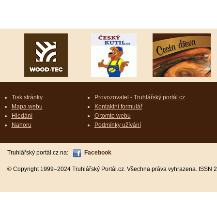
Tisk stránky
Provozovatel - Truhlářský portál.cz
Mapa webu
Kontaktní formulář
Hledání
O tomto webu
Nahoru
Podmínky užívání
Truhlářský portál.cz na:
Facebook
© Copyright 1999–2024 Truhlářský Portál.cz. Všechna práva vyhrazena. ISSN 2