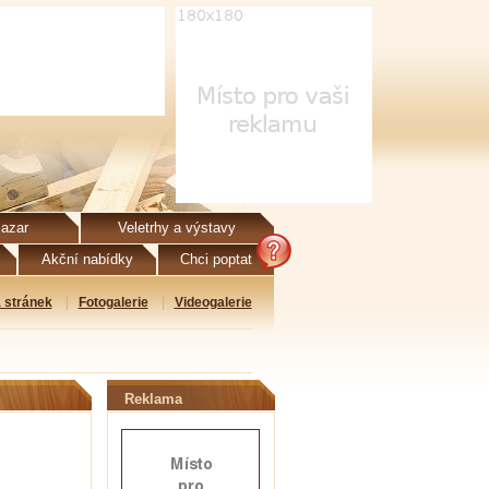
azar
Veletrhy a výstavy
Akční nabídky
Chci poptat
 stránek
Fotogalerie
Videogalerie
Reklama