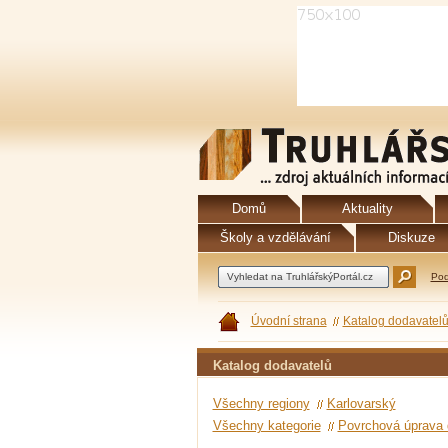
Domů
Aktuality
Školy a vzdělávání
Diskuze
Pod
Úvodní strana
Katalog dodavatel
Katalog dodavatelů
Všechny regiony
Karlovarský
Všechny kategorie
Povrchová úprava d