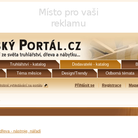
Truhlářství - katalog
Dodavatelé - katalog
B
Téma měsíce
Design/Trendy
Odborná témata
Přihlásit se
Registrace
Mapa
robné vyhledávání na portálu
ů
řeva - nástroje, nářadí