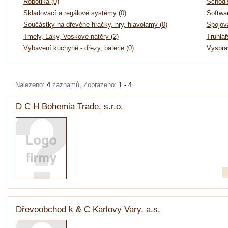
Robotika (0)
Schodi
Skladovací a regálové systémy (0)
Softwar
Součástky na dřevěné hračky, hry, hlavolamy (0)
Spojova
Tmely, Laky, Voskové nátěry (2)
Truhlář
Vybavení kuchyně - dřezy, baterie (0)
Vysprav
Nalezeno:
4
záznamů, Zobrazeno:
1 - 4
D C H Bohemia Trade, s.r.o.
Dřevoobchod k & C Karlovy Vary, a.s.