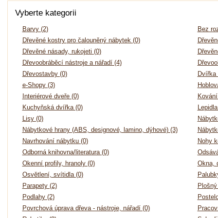
Vyberte kategorii
Barvy (2)
Bez roz
Dřevěné kostry pro čalouněný nábytek (0)
Dřevěné
Dřevěné násady, rukojeti (0)
Dřevěné
Dřevoobráběcí nástroje a nářadí (4)
Dřevoob
Dřevostavby (0)
Dvířka 
e-Shopy (3)
Hoblov
Interiérové dveře (0)
Kování 
Kuchyňská dvířka (0)
Lepidla
Lisy (0)
Nábytko
Nábytkové hrany (ABS, designové, lamino, dýhové) (3)
Nábytk
Navrhování nábytku (0)
Nohy ke
Odborná knihovna/literatura (0)
Odsává
Okenní profily, hranoly (0)
Okna, d
Osvětlení, svítidla (0)
Palubk
Parapety (2)
Plošný 
Podlahy (2)
Postelo
Povrchová úprava dřeva - nástroje, nářadí (0)
Pracov