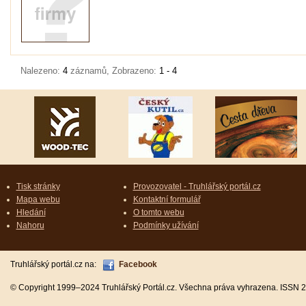
Nalezeno:
4
záznamů, Zobrazeno:
1 - 4
Tisk stránky
Provozovatel - Truhlářský portál.cz
Mapa webu
Kontaktní formulář
Hledání
O tomto webu
Nahoru
Podmínky užívání
Truhlářský portál.cz na:
Facebook
© Copyright 1999–2024 Truhlářský Portál.cz. Všechna práva vyhrazena. ISSN 2