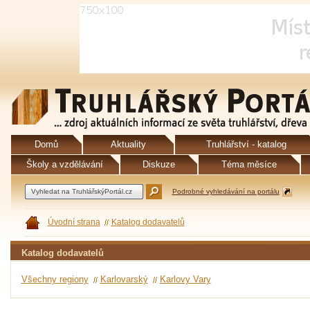
Domů
Aktuality
Truhlářství - katalog
Školy a vzdělávání
Diskuze
Téma měsíce
Podrobné vyhledávání na portálu
Úvodní strana
Katalog dodavatelů
Katalog dodavatelů
Všechny regiony
Karlovarský
Karlovy Vary