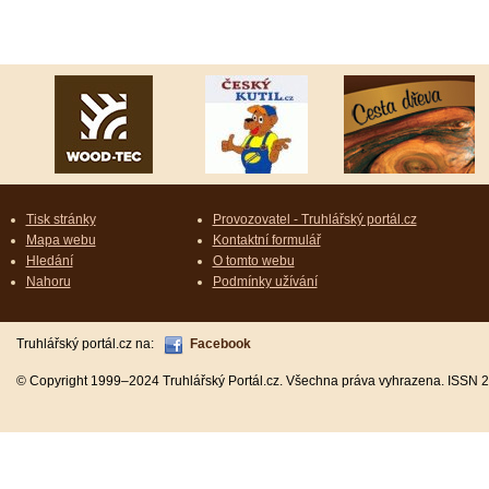
Tisk stránky
Provozovatel - Truhlářský portál.cz
Mapa webu
Kontaktní formulář
Hledání
O tomto webu
Nahoru
Podmínky užívání
Truhlářský portál.cz na:
Facebook
© Copyright 1999–2024 Truhlářský Portál.cz. Všechna práva vyhrazena. ISSN 2