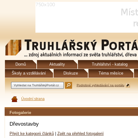
Domů
Aktuality
Truhlářství - katalog
Školy a vzdělávání
Diskuze
Téma měsíce
Podrobné vyhledávání na portálu
Úvodní strana
Fotogalerie
Dřevostavby
Přejít ke kategorii článků
|
Zpět na přehled fotogalerií