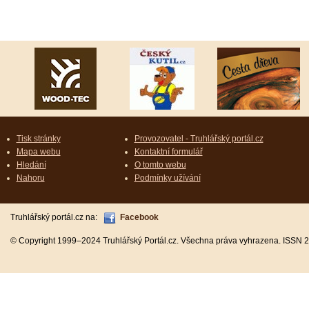
Tisk stránky
Provozovatel - Truhlářský portál.cz
Mapa webu
Kontaktní formulář
Hledání
O tomto webu
Nahoru
Podmínky užívání
Truhlářský portál.cz na:
Facebook
© Copyright 1999–2024 Truhlářský Portál.cz. Všechna práva vyhrazena. ISSN 2