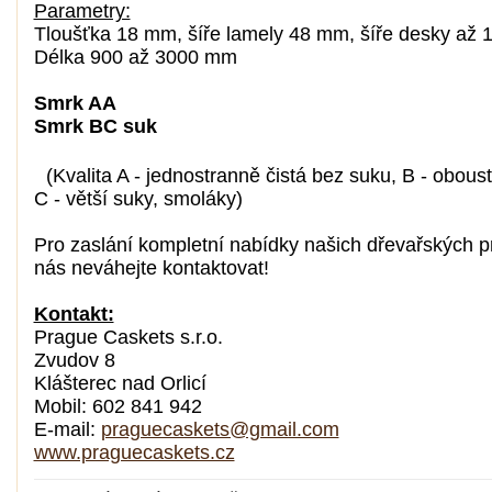
Parametry:
Tloušťka 18 mm, šíře lamely 48 mm, šíře desky až
Délka 900 až 3000 mm
Smrk AA
Smrk BC suk
(Kvalita A - jednostranně čistá bez suku, B - obous
C - větší suky, smoláky)
Pro zaslání kompletní nabídky našich dřevařských p
nás neváhejte kontaktovat!
Kontakt:
Prague Caskets s.r.o.
Zvudov 8
Klášterec nad Orlicí
Mobil: 602 841 942
E-mail:
praguecaskets@gmail.com
www.praguecaskets.cz