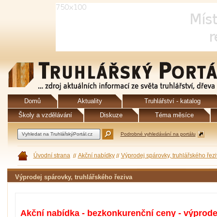
Domů
Aktuality
Truhlářství - katalog
Školy a vzdělávání
Diskuze
Téma měsíce
Podrobné vyhledávání na portálu
Úvodní strana
Akční nabídky
Výprodej spárovky, truhlářského řez
Výprodej spárovky, truhlářského řeziva
Akční nabídka - bezkonkurenční ceny - výprode