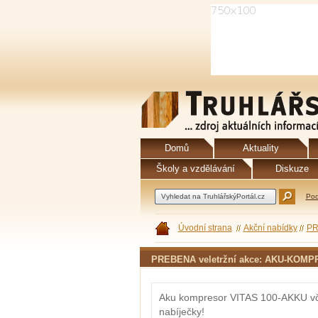
Domů
Aktuality
Školy a vzdělávání
Diskuze
Pod
Úvodní strana
Akční nabídky
PR
PREBENA veletržní akce: AKU-KOM
Aku kompresor VITAS 100-AKKU vče
nabíječky!