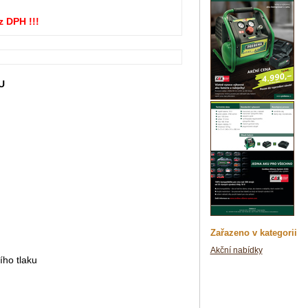
z DPH !!!
U
Zařazeno v kategorii
Akční nabídky
ího tlaku