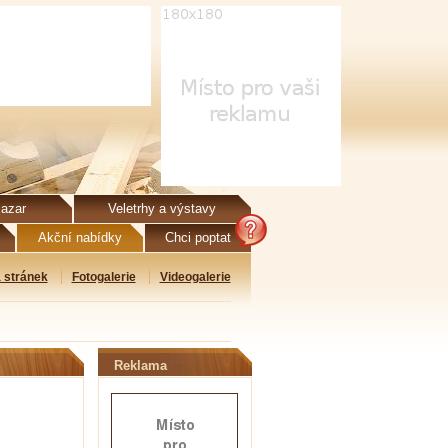
azar
Veletrhy a výstavy
Akční nabídky
Chci poptat
 stránek
Fotogalerie
Videogalerie
Reklama