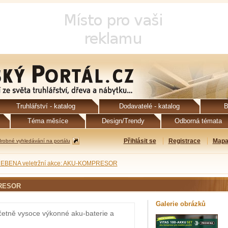
Truhlářství - katalog
Dodavatelé - katalog
B
Téma měsíce
Design/Trendy
Odborná témata
Přihlásit se
Registrace
Mapa
robné vyhledávání na portálu
EBENA veletržní akce: AKU-KOMPRESOR
PRESOR
Galerie obrázků
tně vysoce výkonné aku-baterie a