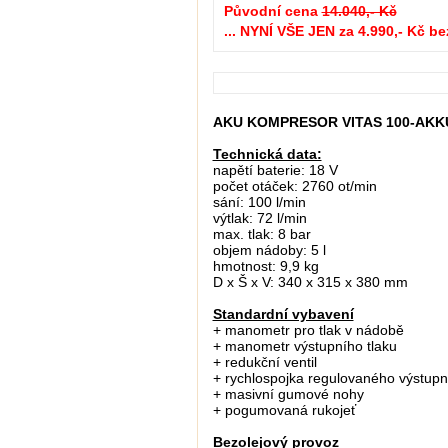
Původní cena
14.040,- Kč
... NYNÍ VŠE JEN za 4.990,- Kč be
AKU KOMPRESOR VITAS 100-AKK
Technická data:
napětí baterie: 18 V
počet otáček: 2760 ot/min
sání: 100 l/min
výtlak: 72 l/min
max. tlak: 8 bar
objem nádoby: 5 l
hmotnost: 9,9 kg
D x Š x V: 340 x 315 x 380 mm
Standardní vybavení
+ manometr pro tlak v nádobě
+ manometr výstupního tlaku
+ redukční ventil
+ rychlospojka regulovaného výstupn
+ masivní gumové nohy
+ pogumovaná rukojeť
Bezolejový provoz