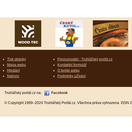
Tisk stránky
Provozovatel - Truhlářský portál.cz
Mapa webu
Kontaktní formulář
Hledání
O tomto webu
Nahoru
Podmínky užívání
Truhlářský portál.cz na:
Facebook
© Copyright 1999–2024 Truhlářský Portál.cz. Všechna práva vyhrazena. ISSN 2