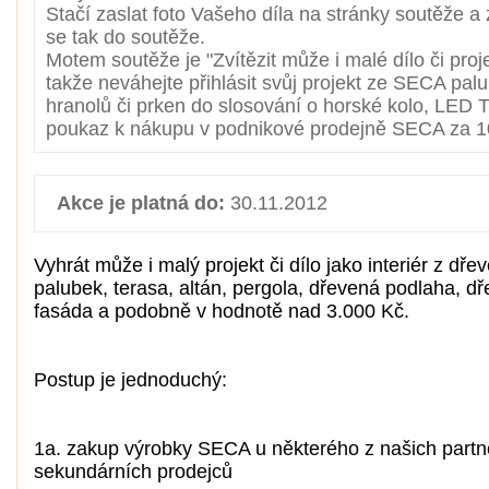
Stačí zaslat foto Vašeho díla na stránky soutěže a 
se tak do soutěže.
Motem soutěže je "Zvítězit může i malé dílo či proje
takže neváhejte přihlásit svůj projekt ze SECA palub
hranolů či prken do slosování o horské kolo, LED 
poukaz k nákupu v podnikové prodejně SECA za 1
Akce je platná do:
30.11.2012
Vyhrát může i malý projekt či dílo jako interiér z dře
palubek, terasa, altán, pergola, dřevená podlaha, d
fasáda a podobně v hodnotě nad 3.000 Kč.
Postup je jednoduchý:
1a. zakup výrobky SECA u některého z našich part
sekundárních prodejců