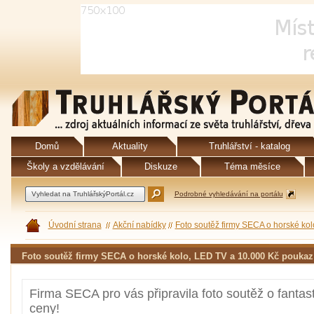
Domů
Aktuality
Truhlářství - katalog
Školy a vzdělávání
Diskuze
Téma měsíce
Podrobné vyhledávání na portálu
Úvodní strana
Akční nabídky
Foto soutěž firmy SECA o horské ko
Foto soutěž firmy SECA o horské kolo, LED TV a 10.000 Kč poukaz
Firma SECA pro vás připravila foto soutěž o fantas
ceny!