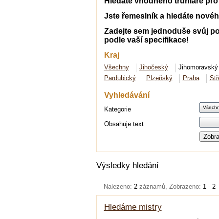
Hledáte vhodného truhláře pro 
Jste řemeslník a hledáte novéh
Zadejte sem jednoduše svůj po
podle vaší specifikace!
Kraj
Všechny
Jihočeský
Jihomoravsk
Pardubický
Plzeňský
Praha
St
Vyhledávání
Všech
Kategorie
Obsahuje text
Zobra
Výsledky hledání
Nalezeno:
2
záznamů, Zobrazeno:
1 - 2
Hledáme mistry