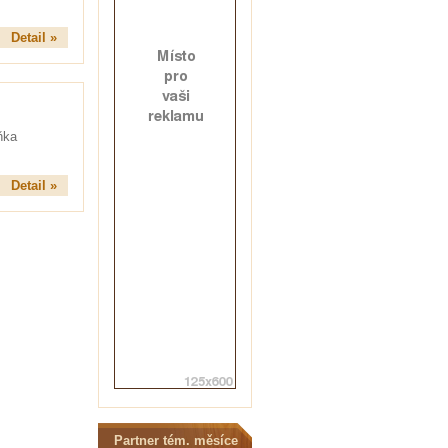
Detail »
ňka
Detail »
Partner tém. měsíce