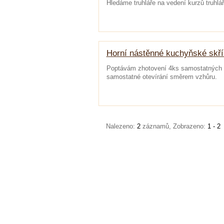
Hledáme truhláře na vedení kurzů truhlář
Horní nástěnné kuchyňské skř
Poptávám zhotovení 4ks samostatných k
samostatné otevírání směrem vzhůru.
Nalezeno:
2
záznamů, Zobrazeno:
1 - 2