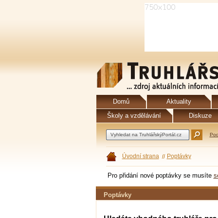
Domů
Aktuality
Školy a vzdělávání
Diskuze
Pod
Úvodní strana
Poptávky
Pro přidání nové poptávky se musíte
s
Poptávky