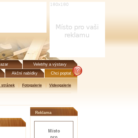
azar
Veletrhy a výstavy
Akční nabídky
Chci poptat
 stránek
Fotogalerie
Videogalerie
Reklama