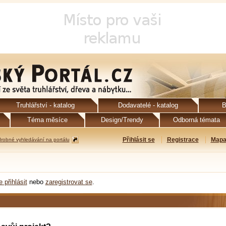
Truhlářství - katalog
Dodavatelé - katalog
B
Téma měsíce
Design/Trendy
Odborná témata
Přihlásit se
Registrace
Mapa
robné vyhledávání na portálu
e přihlásit
nebo
zaregistrovat se
.