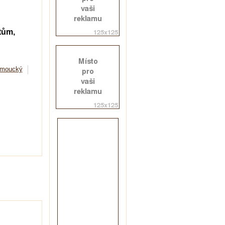
tům,
omoucký