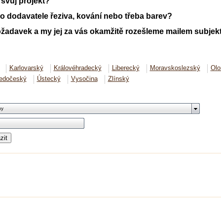
svůj projekt?
o dodavatele řeziva, kování nebo třeba barev?
žadavek a my jej za vás okamžitě rozešleme mailem subjek
ý
Karlovarský
Královéhradecký
Liberecký
Moravskoslezský
Ol
ředočeský
Ústecký
Vysočina
Zlínský
ny
zit