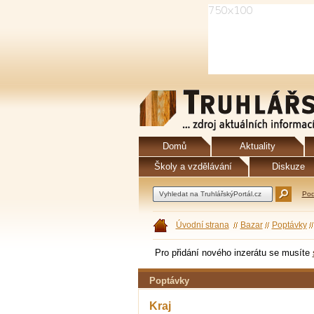
Domů
Aktuality
Školy a vzdělávání
Diskuze
Pod
Úvodní strana
Bazar
Poptávky
Pro přidání nového inzerátu se musíte
Poptávky
Kraj