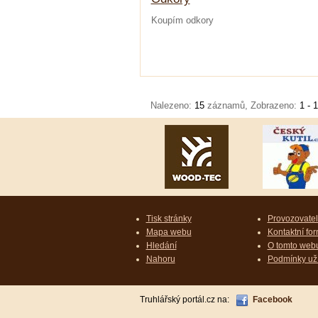
Koupím odkory
Nalezeno:
15
záznamů, Zobrazeno:
1 - 
Tisk stránky
Provozovatel 
Mapa webu
Kontaktní for
Hledání
O tomto web
Nahoru
Podmínky už
Truhlářský portál.cz na:
Facebook