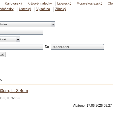
Karlovarský
Královéhradecký
Liberecký
Moravskoslezský
Ol
ředočeský
Ústecký
Vysočina
Zlínský
řezivo
šovat
Do
zit
15
0cm, tl. 3-4cm
cm, tl. 3-4cm
Vloženo: 17.06.2026 03:27