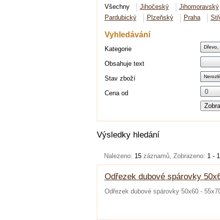
Všechny
Jihočeský
Jihomoravský
Pardubický
Plzeňský
Praha
St
Vyhledávání
Dřevo, 
Kategorie
Obsahuje text
Nerozli
Stav zboží
Cena od
Zobra
Výsledky hledání
Nalezeno:
15
záznamů, Zobrazeno:
1 - 
Odřezek dubové spárovky 50x6
Odřezek dubové spárovky 50x60 - 55x70