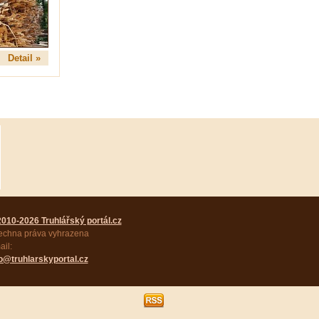
Detail »
2010-2026 Truhlářský portál.cz
echna práva vyhrazena
il:
fo@truhlarskyportal.cz