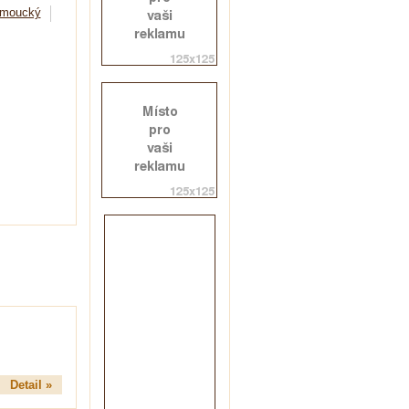
omoucký
Detail »