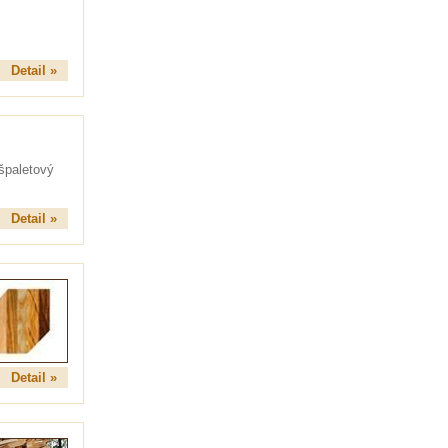
Detail »
špaletový
Detail »
Detail »