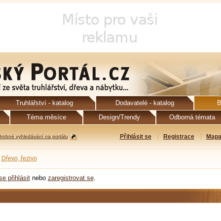
Truhlářství - katalog
Dodavatelé - katalog
B
Téma měsíce
Design/Trendy
Odborná témata
Přihlásit se
Registrace
Mapa
robné vyhledávání na portálu
Dřevo, řezivo
se přihlásit
nebo
zaregistrovat se
.