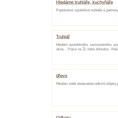
Hledáme truhláře, kuchyňáře
Poptáváme spolehlivé truhláře a partnery
Truhlář
Hledám spolehlivého, samostatného, pra
okna... Práce na ŽL nebo dohodou. Vla
dřevo
Hledám stálé dodavatele-odkorů,štěpky,p
Odkory