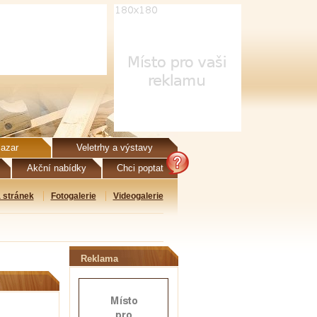
azar
Veletrhy a výstavy
Akční nabídky
Chci poptat
 stránek
Fotogalerie
Videogalerie
Reklama