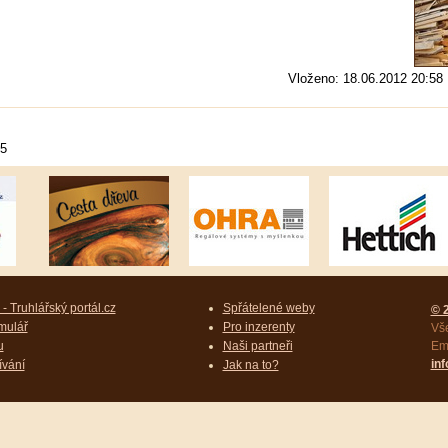
Vloženo: 18.06.2012 20:58
15
- Truhlářský portál.cz
Spřátelené weby
© 
mulář
Pro inzerenty
Vš
u
Naši partneři
Ema
in
ívání
Jak na to?