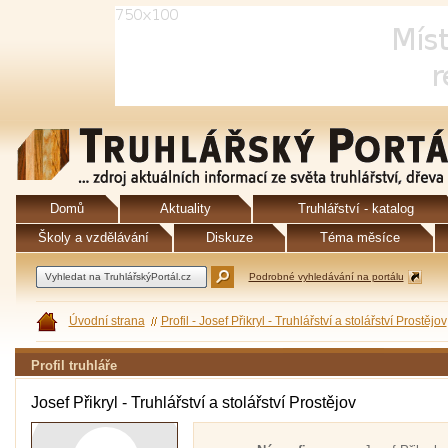
Domů
Aktuality
Truhlářství - katalog
Školy a vzdělávání
Diskuze
Téma měsíce
Podrobné vyhledávání na portálu
Úvodní strana
Profil - Josef Přikryl - Truhlářství a stolářství Prostějov
Profil truhláře
Josef Přikryl - Truhlářství a stolářství Prostějov