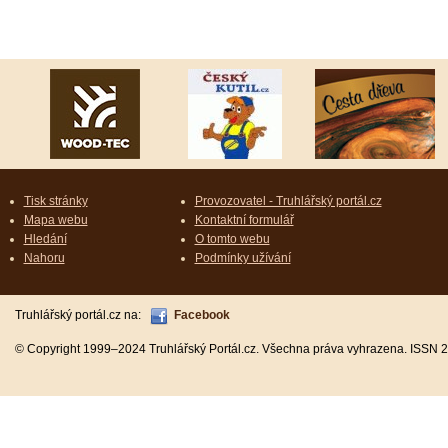
Tisk stránky
Provozovatel - Truhlářský portál.cz
Mapa webu
Kontaktní formulář
Hledání
O tomto webu
Nahoru
Podmínky užívání
Truhlářský portál.cz na:
Facebook
© Copyright 1999–2024 Truhlářský Portál.cz. Všechna práva vyhrazena. ISSN 2