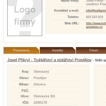
Název firmy:
Josef Přikryl -
stolářství Pro
Kontaktní e-mail:
info@truhlarst
Telefon:
603 543 919
Web URL:
http://www.truh
prostejov.cz
Provozovny
Inzeráty
Fórum
Josef Přikryl - Truhlářství a stolářství Prostějov
- Sídlo s
Kraj:
Olomoucký
Okres:
Prostějov
Město:
Držovice
PSČ:
Ulice:
Olomoucká 361
IČO:
16365178