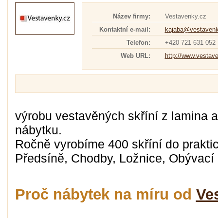
Název firmy:
Vestavenky.cz
Kontaktní e-mail:
kajaba@vestavenk
Telefon:
+420 721 631 052
Web URL:
http://www.vestav
výrobu vestavěných skříní z lamina 
nábytku.
Ročně vyrobíme 400 skříní do praktic
Předsíně, Chodby, Ložnice, Obývací 
Proč nábytek na míru od
Ve