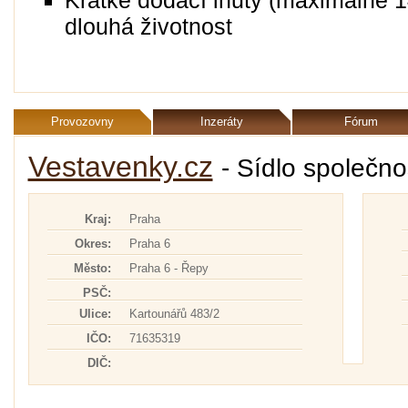
Krátké dodací lhůty (maximálně 
dlouhá životnost
Provozovny
Inzeráty
Fórum
Vestavenky.cz
- Sídlo společno
Kraj:
Praha
Okres:
Praha 6
Město:
Praha 6 - Řepy
PSČ:
Ulice:
Kartounářů 483/2
IČO:
71635319
DIČ: