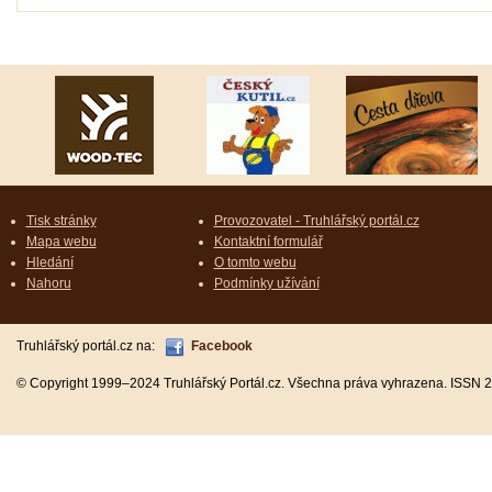
Tisk stránky
Provozovatel - Truhlářský portál.cz
Mapa webu
Kontaktní formulář
Hledání
O tomto webu
Nahoru
Podmínky užívání
Truhlářský portál.cz na:
Facebook
© Copyright 1999–2024 Truhlářský Portál.cz. Všechna práva vyhrazena. ISSN 2