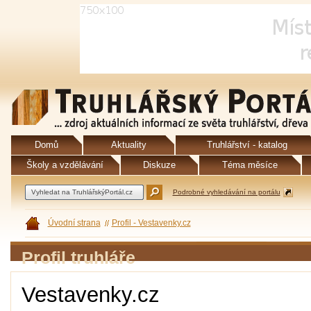
Domů
Aktuality
Truhlářství - katalog
Školy a vzdělávání
Diskuze
Téma měsíce
Podrobné vyhledávání na portálu
Úvodní strana
Profil - Vestavenky.cz
Profil truhláře
Vestavenky.cz